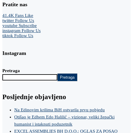
Pratite nas
41.4K
Fans
Like
twitter
Follow Us
youtube
Subscribe
instagram
Follow Us
tiktok
Follow Us
Instagram
Pretraga
Pretraga
Posljednje objavljeno
Na Edinovim krilima BiH ostvarila prvu pobjedu
Otišao je Edhem Edo Halilić – vizionar, veliki žepački
humanist i istaknuti poduzetnik
EXCEL ASSEMBLIES BH D.O.O.: OGLAS ZA POSAO