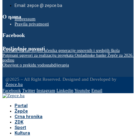
Email: zepce @ zepce.ba
O nama
Impressum
Pravila privatnosti
Facebook
Posljednje novosti
Načelnik održao prijem učenika generacije osnovnih i srednjih škola
Potpisani ugovori za realizaciju projekata Omladinske banke Žepče za 2026.
godinu
Obavijest o prekidu vodosnabdijevanja
@2025 – All Right Reserved. Designed and Developed by
Zepce.ba
Facebook
Twitter
Instagram
Linkedin
Youtube
Email
Portal
Žepče
Crna hronika
ZDK
Sport
Kultura