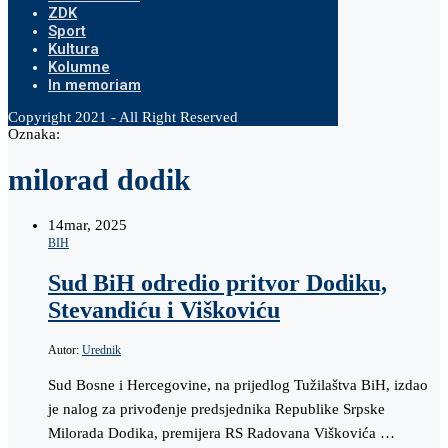
ZDK
Sport
Kultura
Kolumne
In memoriam
Copyright 2021 - All Right Reserved
Oznaka:
milorad dodik
14
mar, 2025
BIH
Sud BiH odredio pritvor Dodiku,
Stevandiću i Viškoviću
Autor:
Urednik
Sud Bosne i Hercegovine, na prijedlog Tužilaštva BiH, izdao
je nalog za privođenje predsjednika Republike Srpske
Milorada Dodika, premijera RS Radovana Viškovića …