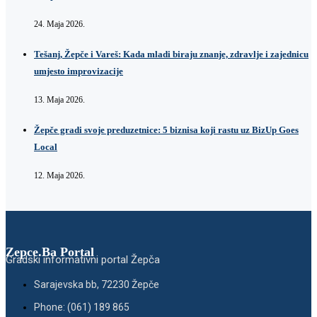
24. Maja 2026.
Tešanj, Žepče i Vareš: Kada mladi biraju znanje, zdravlje i zajednicu
umjesto improvizacije
13. Maja 2026.
Žepče gradi svoje preduzetnice: 5 biznisa koji rastu uz BizUp Goes
Local
12. Maja 2026.
Zepce.Ba Portal
Gradski informativni portal Žepča
Sarajevska bb, 72230 Žepče
Phone: (061) 189 865