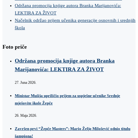
Održana promocija knjige autora Branka Marijanovića:
LEKTIRA ZA ŽIVOT
Načelnik održao prijem učenika generacije osnovnih i srednjih
škola
Foto priče
Održana promocija knjige autora Branka
Marijanovića: LEKTIRA ZA ŽIVOT
27. Juna 2026.
Ministar Mušija upriličio prijem za uspješne učenike Srednje
mješovite škole Žepče
26. Maja 2026.
Završen prvi “Žepče Masters”: Mario Željo Milošević odnio titulu
šampiona!