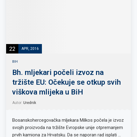
22
APR, 2016
BIH
Bh. mljekari počeli izvoz na
tržište EU: Očekuje se otkup svih
viškova mlijeka u BiH
Autor:
Urednik
Bosanskohercegovačka mljekara Milkos počela je izvoz
svojih proizvoda na tržište Evropske unije otpremanjem
prvih kamiona za Hrvatsku. Da se naporan rad isplati …