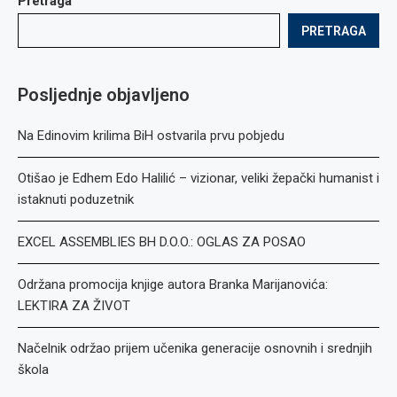
Pretraga
PRETRAGA
Posljednje objavljeno
Na Edinovim krilima BiH ostvarila prvu pobjedu
Otišao je Edhem Edo Halilić – vizionar, veliki žepački humanist i
istaknuti poduzetnik
EXCEL ASSEMBLIES BH D.O.O.: OGLAS ZA POSAO
Održana promocija knjige autora Branka Marijanovića:
LEKTIRA ZA ŽIVOT
Načelnik održao prijem učenika generacije osnovnih i srednjih
škola