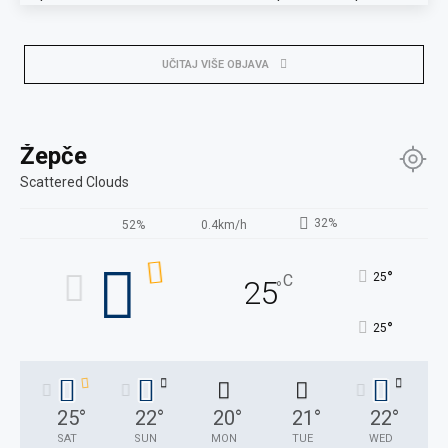
UČITAJ VIŠE OBJAVA
Žepče
Scattered Clouds
32%
52%
0.4km/h
°
25
C
25
°
°
25
25
°
22
°
20
°
21
°
22
°
SAT
SUN
MON
TUE
WED