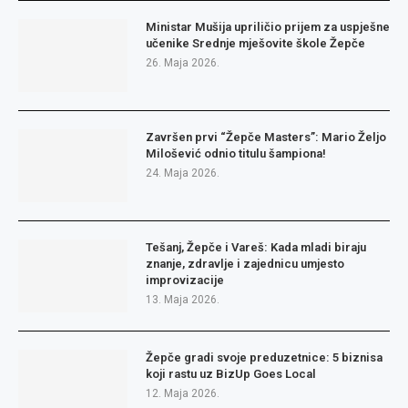
Ministar Mušija upriličio prijem za uspješne
učenike Srednje mješovite škole Žepče
26. Maja 2026.
Završen prvi “Žepče Masters”: Mario Željo
Milošević odnio titulu šampiona!
24. Maja 2026.
Tešanj, Žepče i Vareš: Kada mladi biraju
znanje, zdravlje i zajednicu umjesto
improvizacije
13. Maja 2026.
Žepče gradi svoje preduzetnice: 5 biznisa
koji rastu uz BizUp Goes Local
12. Maja 2026.