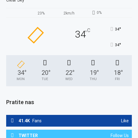
Clear Sky
0%
23%
2km/h
°
34
C
34
°
°
34
34
°
20
°
22
°
19
°
18
°
MON
TUE
WED
THU
FRI
Pratite nas
41.4K
Fans
Like
TWITTER
Follow Us