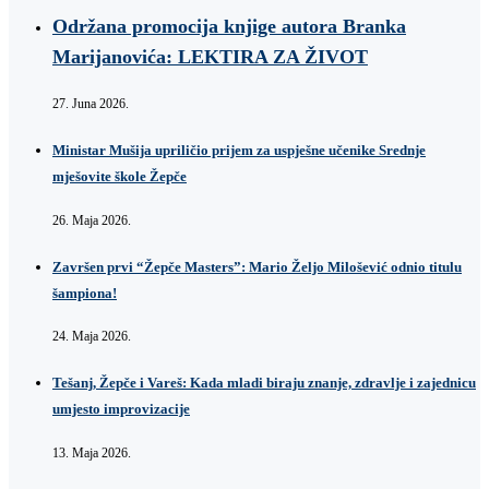
Održana promocija knjige autora Branka
Marijanovića: LEKTIRA ZA ŽIVOT
27. Juna 2026.
Ministar Mušija upriličio prijem za uspješne učenike Srednje
mješovite škole Žepče
26. Maja 2026.
Završen prvi “Žepče Masters”: Mario Željo Milošević odnio titulu
šampiona!
24. Maja 2026.
Tešanj, Žepče i Vareš: Kada mladi biraju znanje, zdravlje i zajednicu
umjesto improvizacije
13. Maja 2026.