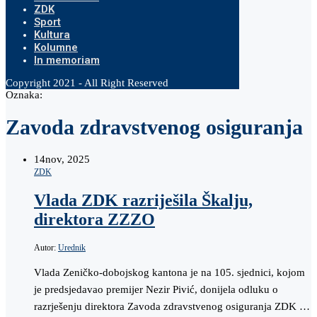
ZDK
Sport
Kultura
Kolumne
In memoriam
Copyright 2021 - All Right Reserved
Oznaka:
Zavoda zdravstvenog osiguranja
14
nov, 2025
ZDK
Vlada ZDK razriješila Škalju,
direktora ZZZO
Autor:
Urednik
Vlada Zeničko-dobojskog kantona je na 105. sjednici, kojom
je predsjedavao premijer Nezir Pivić, donijela odluku o
razrješenju direktora Zavoda zdravstvenog osiguranja ZDK …