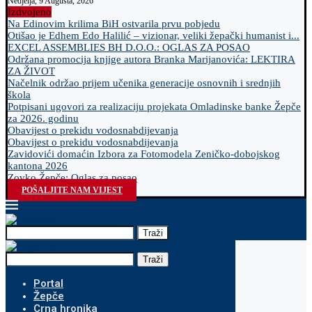
Nedjelja, 9 Augusta, 2026
Izdvojeno
Na Edinovim krilima BiH ostvarila prvu pobjedu
Otišao je Edhem Edo Halilić – vizionar, veliki žepački humanist i...
EXCEL ASSEMBLIES BH D.O.O.: OGLAS ZA POSAO
Održana promocija knjige autora Branka Marijanovića: LEKTIRA
ZA ŽIVOT
Načelnik održao prijem učenika generacije osnovnih i srednjih
škola
Potpisani ugovori za realizaciju projekata Omladinske banke Žepče
za 2026. godinu
Obavijest o prekidu vodosnabdijevanja
Obavijest o prekidu vodosnabdijevanja
Zavidovići domaćin Izbora za Fotomodela Zeničko-dobojskog
kantona 2026
Zovko Žepče: Oglas za posao
POŠALJITE NAM VIJEST
Traži
Traži
Portal
Žepče
Crna hronika