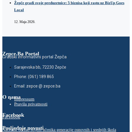
Žepče gradi svoje preduzetnice: 5 biznisa koji rastu uz BizUp Goes
Local
12. Maja 2026.
Zepce.Ba Portal
Gradski informativni portal Žepča
Sarajevska bb, 72230 Žepče
Phone: (061) 189 865
Email: zepce @ zepce.ba
O nama
Impressum
Pravila privatnosti
Facebook
Facebook
Posljednje novosti
Načelnik održao prijem učenika generacije osnovnih i srednjih škola