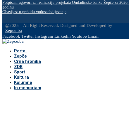
Potpisani ugovori za realizaciju projekata Omladinske banke Žepče za 2026.
godinu
Obavijest o prekidu vodosnabdijevanja
@2025 – All Right Reserved. Designed and Developed by
Zepce.ba
Facebook
Twitter
Instagram
Linkedin
Youtube
Email
Portal
Žepče
Crna hronika
ZDK
Sport
Kultura
Kolumne
In memoriam