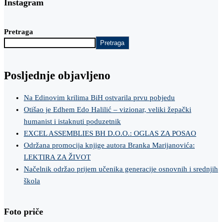
Instagram
Pretraga
Pretraga
Posljednje objavljeno
Na Edinovim krilima BiH ostvarila prvu pobjedu
Otišao je Edhem Edo Halilić – vizionar, veliki žepački
humanist i istaknuti poduzetnik
EXCEL ASSEMBLIES BH D.O.O.: OGLAS ZA POSAO
Održana promocija knjige autora Branka Marijanovića:
LEKTIRA ZA ŽIVOT
Načelnik održao prijem učenika generacije osnovnih i srednjih
škola
Foto priče