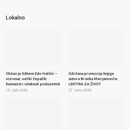
Lokalno
Otišao je Edhem Edo Halilić –
Održana promocija knjige
vizionar, veliki žepački
autora Branka Marijanovića:
humanist i istaknuti poduzetnik
LEKTIRA ZA ŽIVOT
15. Jula 2026.
27. Juna 2026.