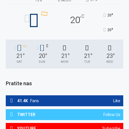
75%
0.9km/h
°
20
C
20
°
°
20
21
°
20
°
21
°
21
°
23
°
SAT
SUN
MON
TUE
WED
Pratite nas
41.4K
Fans
Like
TWITTER
Follow Us
YOUTUBE
Subscribe