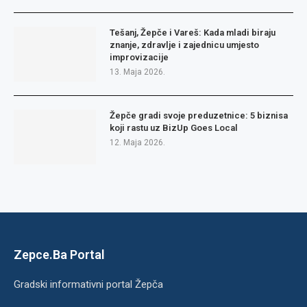
Tešanj, Žepče i Vareš: Kada mladi biraju
znanje, zdravlje i zajednicu umjesto
improvizacije
13. Maja 2026.
Žepče gradi svoje preduzetnice: 5 biznisa
koji rastu uz BizUp Goes Local
12. Maja 2026.
Zepce.Ba Portal
Gradski informativni portal Žepča