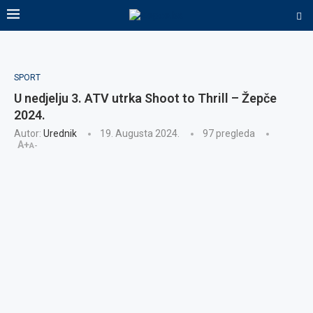
SPORT
U nedjelju 3. ATV utrka Shoot to Thrill – Žepče
2024.
Autor:
Urednik
19. Augusta 2024.
97
pregleda
A+
A-