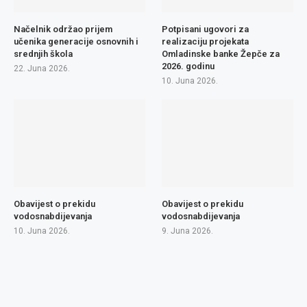
Načelnik održao prijem
Potpisani ugovori za
učenika generacije osnovnih i
realizaciju projekata
srednjih škola
Omladinske banke Žepče za
2026. godinu
22. Juna 2026.
10. Juna 2026.
Obavijest o prekidu
Obavijest o prekidu
vodosnabdijevanja
vodosnabdijevanja
10. Juna 2026.
9. Juna 2026.