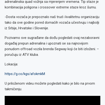
adrenalinska quad vožnja sa mjerenjem vremena. Tip staze je
kombinacija poligona i crossover extreme staze kroz šumu.
-Dosta vozača je prepoznalo naš trud i kvalitetnu organizaciju
tako da ove godine pored domaćih vozača učestvuju i najbolji
iz Srbije, Hrvatske i Slovenije.
Pozivamo sve sugrađane da dođu pogledati ovaj nezaboravni
događaj prepun adrenalina i upoznati se sa najnovijom
ponudom offroad vozila brenda Segway koji će biti izloženi. –
poručuju iz ATV kluba.
Lokacija:
https://g.co/kgs/afokmkM
U priloženom videu možete pogledati kako je bilo na prvom
takmičenju.