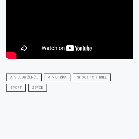
ATV CLUB ŽEPČE
ATV UTRKA
SHOOT TO THRILL
SPORT
ŽEPČE