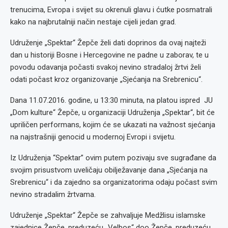
trenucima, Evropa i svijet su okrenuli glavu i ćutke posmatrali
kako na najbrutalniji način nestaje cijeli jedan grad.
Udruženje „Spektar“ Žepče želi dati doprinos da ovaj najteži
dan u historiji Bosne i Hercegovine ne padne u zaborav, te u
povodu odavanja počasti svakoj nevino stradaloj žrtvi želi
odati počast kroz organizovanje „Sjećanja na Srebrenicu“.
Dana 11.07.2016. godine, u 13:30 minuta, na platou ispred JU
„Dom kulture“ Žepče, u organizaciji Udruženja „Spektar“, bit će
upriličen performans, kojim će se ukazati na važnost sjećanja
na najstrašniji genocid u modernoj Evropi i svijetu.
Iz Udruženja “Spektar” ovim putem pozivaju sve sugrađane da
svojim prisustvom uveličaju obilježavanje dana „Sjećanja na
Srebrenicu“ i da zajedno sa organizatorima odaju počast svim
nevino stradalim žrtvama.
Udruženje „Spektar“ Žepče se zahvaljuje Medžlisu islamske
zajednice Žepče, preduzeću „Velbos“ doo Žepče, preduzeću