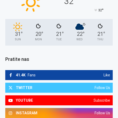
32
°
32
31
°
20
°
21
°
22
°
21
°
SUN
MON
TUE
WED
THU
Pratite nas
41.4K
Fans
Like
TWITTER
Follow Us
YOUTUBE
Subscribe
INSTAGRAM
Follow Us