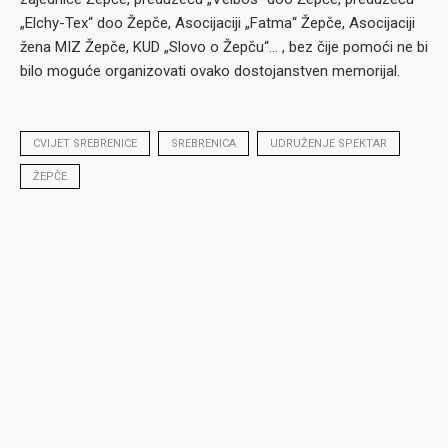
„Elchy-Tex“ doo Žepče, Asocijaciji „Fatma“ Žepče, Asocijaciji
žena MIZ Žepče, KUD „Slovo o Žepču“… , bez čije pomoći ne bi
bilo moguće organizovati ovako dostojanstven memorijal.
CVIJET SREBRENICE
SREBRENICA
UDRUŽENJE SPEKTAR
ŽEPČE