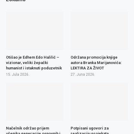
Otišao je Edhem Edo Halilić –
Održana promocija knjige
vizionar, veliki žepački
autora Branka Marijanovića:
humanist i istaknuti poduzetnik
LEKTIRA ZA ŽIVOT
15. Jula 2026.
27. Juna 2026.
Načelnik održao prijem
Potpisani ugovori za
učenika generacije osnovnih i
realizaciju projekata