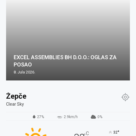
EXCEL ASSEMBLIES BH D.O.O.: OGLAS ZA
POSAO
8. Jula 2026.
Žepče
Clear Sky
27%
2.9km/h
0%
°
32
C
°