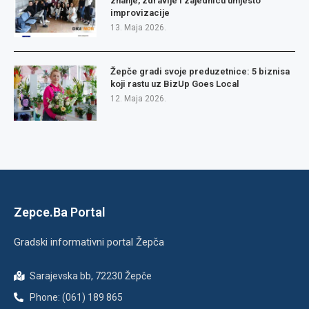
znanje, zdravlje i zajednicu umjesto
improvizacije
13. Maja 2026.
Žepče gradi svoje preduzetnice: 5 biznisa
koji rastu uz BizUp Goes Local
12. Maja 2026.
Zepce.Ba Portal
Gradski informativni portal Žepča
Sarajevska bb, 72230 Žepče
Phone: (061) 189 865