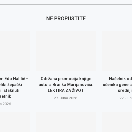
NE PROPUSTITE
m Edo Halilić –
Održana promocija knjige
Načelnik od
eliki žepački
autora Branka Marijanovića:
učenika genera
i istaknuti
LEKTIRA ZA ŽIVOT
srednji
zetnik
27. Juna 2026.
22. Jun
la 2026.