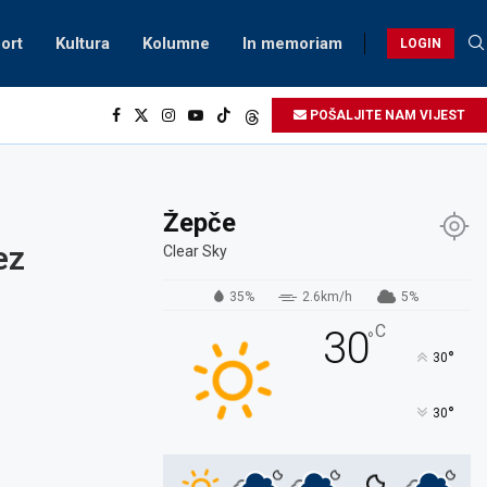
ort
Kultura
Kolumne
In memoriam
LOGIN
POŠALJITE NAM VIJEST
Žepče
ez
Clear Sky
35%
2.6km/h
5%
C
30
°
°
30
°
30