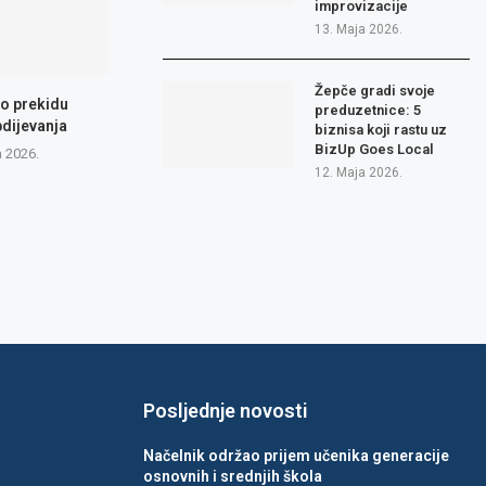
improvizacije
13. Maja 2026.
Žepče gradi svoje
 o prekidu
preduzetnice: 5
dijevanja
biznisa koji rastu uz
BizUp Goes Local
a 2026.
12. Maja 2026.
Posljednje novosti
Načelnik održao prijem učenika generacije
osnovnih i srednjih škola