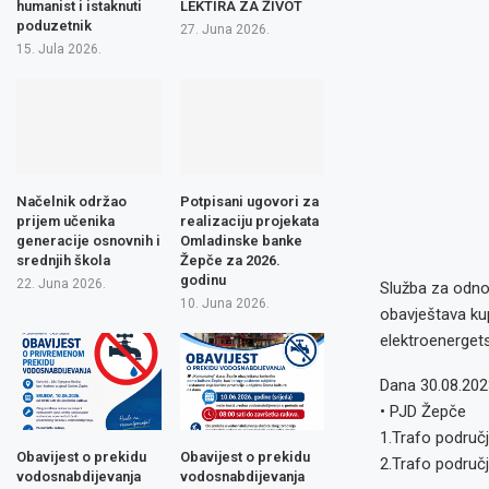
humanist i istaknuti
LEKTIRA ZA ŽIVOT
poduzetnik
27. Juna 2026.
15. Jula 2026.
Načelnik održao
Potpisani ugovori za
prijem učenika
realizaciju projekata
generacije osnovnih i
Omladinske banke
srednjih škola
Žepče za 2026.
godinu
22. Juna 2026.
Služba za odnos
10. Juna 2026.
obavještava kup
elektroenergets
Dana 30.08.2023
• PJD Žepče
1.Trafo područj
Obavijest o prekidu
Obavijest o prekidu
2.Trafo područj
vodosnabdijevanja
vodosnabdijevanja