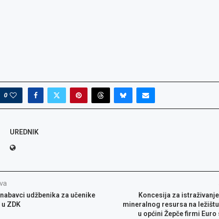
0
UREDNIK
va
 nabavci udžbenika za učenike
Koncesija za istraživanje
 u ZDK
mineralnog resursa na ležišt
u općini Žepče firmi Eur