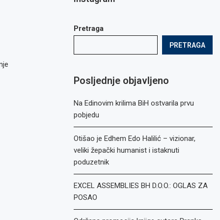
Pretraga
PRETRAGA
nje
Posljednje objavljeno
Na Edinovim krilima BiH ostvarila prvu
pobjedu
Otišao je Edhem Edo Halilić – vizionar,
veliki žepački humanist i istaknuti
poduzetnik
EXCEL ASSEMBLIES BH D.O.O.: OGLAS ZA
POSAO