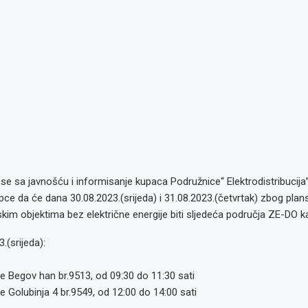
e sa javnošću i informisanje kupaca Podružnice“ Elektrodistribucija
ce da će dana 30.08.2023.(srijeda) i 31.08.2023.(četvrtak) zbog plan
kim objektima bez električne energije biti sljedeća područja ZE-DO k
.(srijeda):
e Begov han br.9513, od 09:30 do 11:30 sati
e Golubinja 4 br.9549, od 12:00 do 14:00 sati