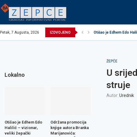
Petak, 7 Augusta, 2026
IZDVOJENO
Otišao je Edhem Edo Halili
EXCEL ASSEMBLIES BH 
Održana promocija knjig
Načelnik održao prijem u
Potpisani ugovori za rea
Obavijest o prekidu vod
Obavijest o prekidu vod
Zavidovići domaćin Izbo
Zovko Žepče: Oglas za 
ŽEPČE
U srije
Lokalno
struje
Autor:
Urednik
Otišao je Edhem Edo
Održana promocija
Halilić – vizionar,
knjige autora Branka
veliki žepački
Marijanovića: