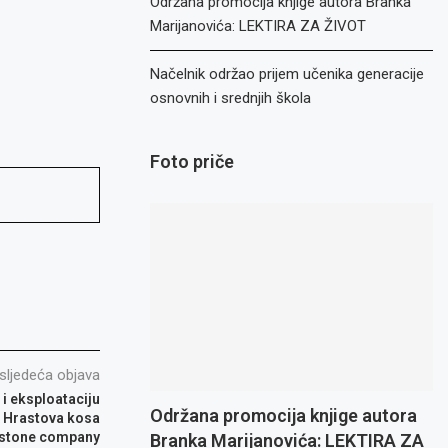
Održana promocija knjige autora Branka
Marijanovića: LEKTIRA ZA ŽIVOT
Načelnik održao prijem učenika generacije
osnovnih i srednjih škola
Foto priče
sljedeća objava
 i eksploataciju
Održana promocija knjige autora
u Hrastova kosa
o stone company
Branka Marijanovića: LEKTIRA ZA