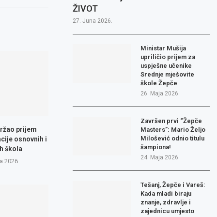
ŽIVOT
27. Juna 2026.
Ministar Mušija
upriličio prijem za
uspješne učenike
Srednje mješovite
škole Žepče
26. Maja 2026.
Završen prvi “Žepče
ržao prijem
Masters”: Mario Željo
Milošević odnio titulu
cije osnovnih i
šampiona!
h škola
24. Maja 2026.
a 2026.
Tešanj, Žepče i Vareš:
Kada mladi biraju
znanje, zdravlje i
zajednicu umjesto