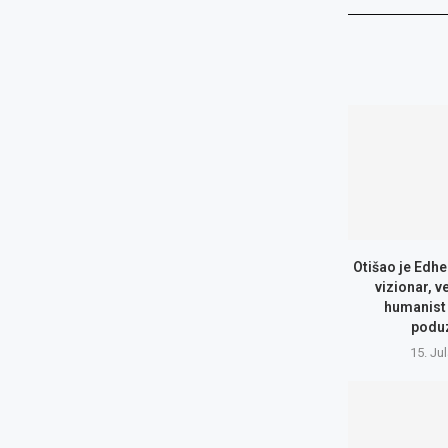
Otišao je Edhe
vizionar, v
humanist 
podu
15. Ju