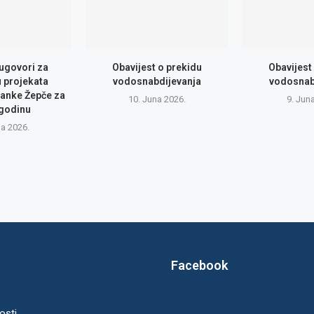
 ugovori za
Obavijest o prekidu
Obavijest
u projekata
vodosnabdijevanja
vodosnab
anke Žepče za
10. Juna 2026.
9. Jun
 godinu
na 2026.
Facebook
osti