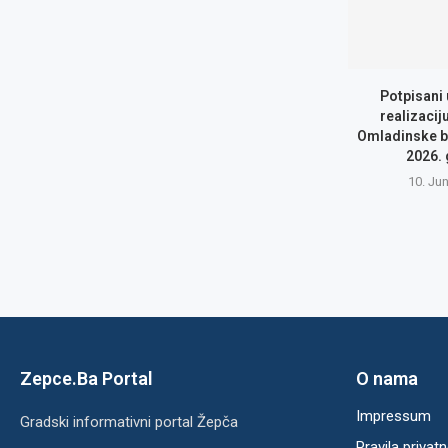
Potpisani
realizacij
Omladinske b
2026.
10. Ju
Zepce.Ba Portal
O nama
Impressum
Gradski informativni portal Žepča
Pravila privatn