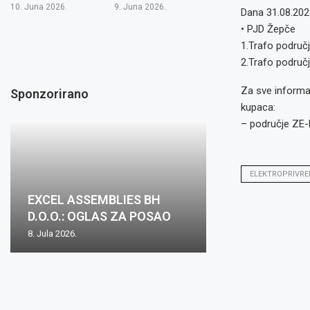
10. Juna 2026.
9. Juna 2026.
Dana 31.08.2023
• PJD Žepče
1.Trafo područj
2.Trafo područj
Za sve informac
Sponzorirano
kupaca:
– područje ZE-
ELEKTROPRIVRE
Oglas za posa
EXCEL ASSEMBLIES BH
Zovko Žepče: O
Zovko d.o.o.: O
Oglas za posao
mjesto: Inspekt
D.O.O.: OGLAS ZA POSAO
posao
posao
nabave m/ž
1...
8. Jula 2026.
2. Juna 2026.
15. Maja 2026.
15. Maja 2026.
8. Aprila 2026.