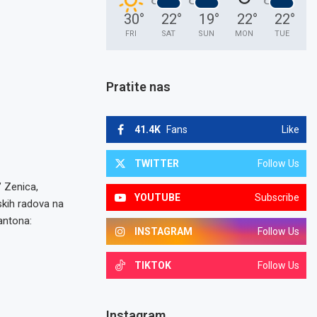
30
°
22
°
19
°
22
°
22
°
FRI
SAT
SUN
MON
TUE
Pratite nas
41.4K
Fans
Like
TWITTER
Follow Us
” Zenica,
YOUTUBE
Subscribe
skih radova na
antona:
INSTAGRAM
Follow Us
TIKTOK
Follow Us
Instagram