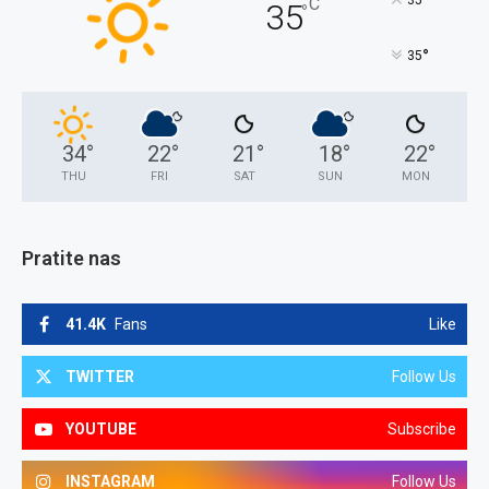
°
35
C
35
°
°
35
34
°
22
°
21
°
18
°
22
°
THU
FRI
SAT
SUN
MON
Pratite nas
41.4K
Fans
Like
TWITTER
Follow Us
YOUTUBE
Subscribe
INSTAGRAM
Follow Us