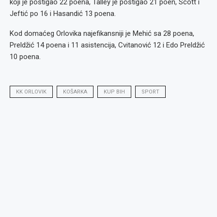
koji je postigao 22 poena, Talley je postigao 21 poen, Scott i
Jeftić po 16 i Hasandić 13 poena.
Kod domaćeg Orlovika najefikansniji je Mehić sa 28 poena,
Preldžić 14 poena i 11 asistencija, Cvitanović 12 i Edo Preldžić
10 poena.
KK ORLOVIK
KOŠARKA
KUP BIH
SPORT