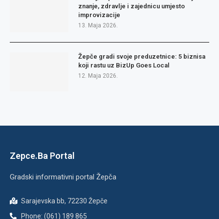
znanje, zdravlje i zajednicu umjesto
improvizacije
13. Maja 2026.
Žepče gradi svoje preduzetnice: 5 biznisa
koji rastu uz BizUp Goes Local
12. Maja 2026.
Zepce.Ba Portal
Gradski informativni portal Žepča
Sarajevska bb, 72230 Žepče
Phone: (061) 189 865