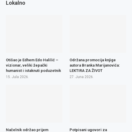
Lokalno
Otišao je Edhem Edo Halilić –
Održana promocija knjige
vizionar, veliki žepački
autora Branka Marijanovića:
humanist i istaknuti poduzetnik
LEKTIRA ZA ŽIVOT
15. Jula 2026.
27. Juna 2026.
Načelnik održao prijem
Potpisani ugovori za