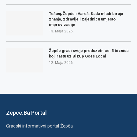
Tešanj, Žepče i Vareš: Kada mladi biraju
znanje, zdravlje i zajednicu umjesto
improvizacije
13. Maja 2026.
Žepče gradi svoje preduzetnice: 5 biznisa
koji rastu uz BizUp Goes Local
12. Maja 2026.
Zepce.Ba Portal
Gradski informativni portal Žepča