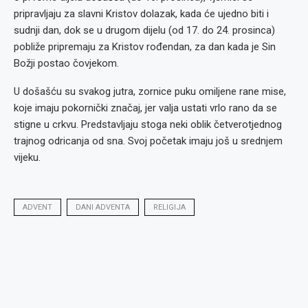
pripravljaju za slavni Kristov dolazak, kada će ujedno biti i
sudnji dan, dok se u drugom dijelu (od 17. do 24. prosinca)
pobliže pripremaju za Kristov rođendan, za dan kada je Sin
Božji postao čovjekom.
U došašću su svakog jutra, zornice puku omiljene rane mise,
koje imaju pokornički značaj, jer valja ustati vrlo rano da se
stigne u crkvu. Predstavljaju stoga neki oblik četverotjednog
trajnog odricanja od sna. Svoj početak imaju još u srednjem
vijeku.
ADVENT
DANI ADVENTA
RELIGIJA