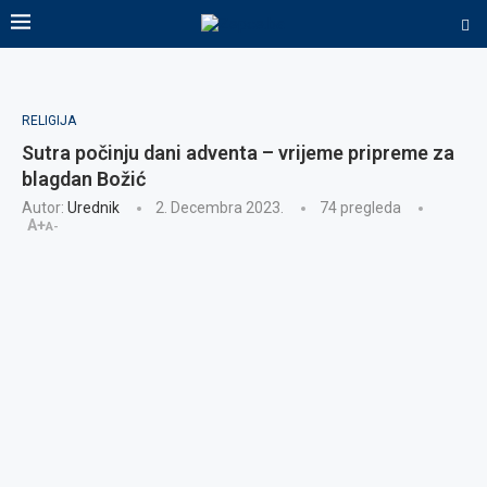
RELIGIJA
Sutra počinju dani adventa – vrijeme pripreme za
blagdan Božić
Autor:
Urednik
2. Decembra 2023.
74
pregleda
A+
A-