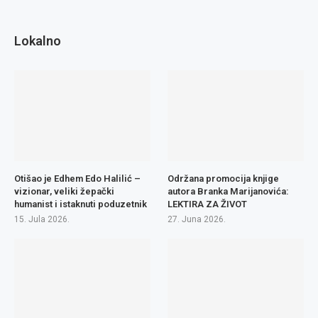
Lokalno
Otišao je Edhem Edo Halilić –
Održana promocija knjige
vizionar, veliki žepački
autora Branka Marijanovića:
humanist i istaknuti poduzetnik
LEKTIRA ZA ŽIVOT
15. Jula 2026.
27. Juna 2026.