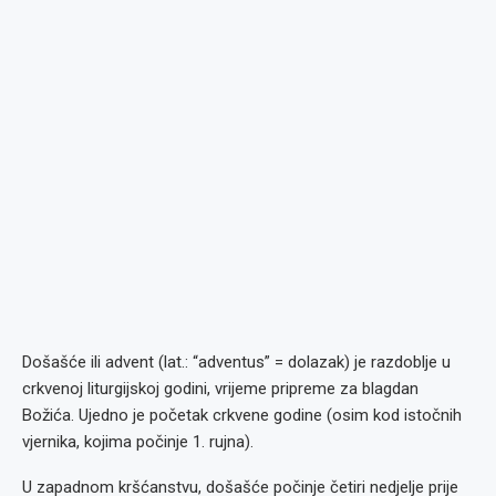
Došašće ili advent (lat.: “adventus” = dolazak) je razdoblje u
crkvenoj liturgijskoj godini, vrijeme pripreme za blagdan
Božića. Ujedno je početak crkvene godine (osim kod istočnih
vjernika, kojima počinje 1. rujna).
U zapadnom kršćanstvu, došašće počinje četiri nedjelje prije