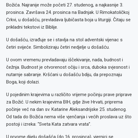
Božića. Najranije može početi 27. studenog, a najkasnije 3.
prosinca. Završava 24. prosinca na Badnjak. U Rimokatoličkoj
Crkvi, u došašću, prevladava ljubičasta boja u liturgiji. Čitaju se
prikladni tekstovi iz Biblije.
U došašću, izrađuje se i stavlja na stol adventski vijenac s
četiri svijeće. Simboliziraju četiri nedjelje u došašću.
U ovom vremenu prevladavaju iščekivanje, nada, budnost i
čežnja. Budnost je otvorenost očiju i srca, duboka svjesnost i
nutarnje sabranje. Kršćani u došašću bdiju, da prepoznaju
Boga, koji dolazi.
U pojedinim krajevima u različito vrijeme počinju prave priprave
za Božić. U nekim krajevima BIH, gdje žive Hrvati, priprema
počinje već na dan sv. Katarine Aleksandrijske 25. studenog.
Od tada do Božića nema više vjenčanja i većih proslava uz što
postoji i izreka: “Sveta Kata zatvara vrata”.
U prvome dijelu došašća (do 16. prosinca), vjernici se