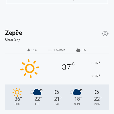
Žepče
Clear Sky
16%
1.5km/h
0%
°
37
C
37
°
°
37
36
°
22
°
21
°
18
°
22
°
THU
FRI
SAT
SUN
MON