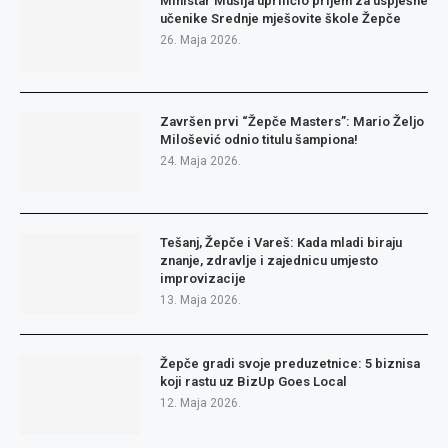
Ministar Mušija upriličio prijem za uspješne
učenike Srednje mješovite škole Žepče
26. Maja 2026.
Završen prvi “Žepče Masters”: Mario Željo
Milošević odnio titulu šampiona!
24. Maja 2026.
Tešanj, Žepče i Vareš: Kada mladi biraju
znanje, zdravlje i zajednicu umjesto
improvizacije
13. Maja 2026.
Žepče gradi svoje preduzetnice: 5 biznisa
koji rastu uz BizUp Goes Local
12. Maja 2026.