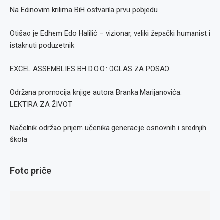
Na Edinovim krilima BiH ostvarila prvu pobjedu
Otišao je Edhem Edo Halilić – vizionar, veliki žepački humanist i
istaknuti poduzetnik
EXCEL ASSEMBLIES BH D.O.O.: OGLAS ZA POSAO
Održana promocija knjige autora Branka Marijanovića:
LEKTIRA ZA ŽIVOT
Načelnik održao prijem učenika generacije osnovnih i srednjih
škola
Foto priče