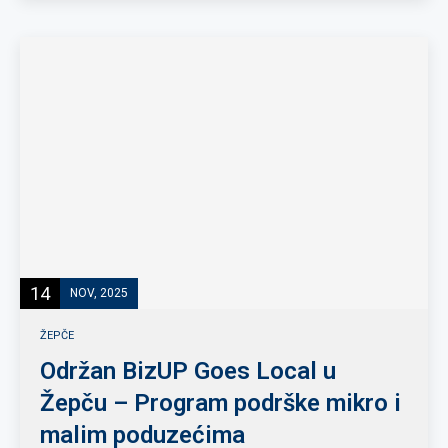
14
NOV, 2025
ŽEPČE
Održan BizUP Goes Local u
Žepču – Program podrške mikro i
malim poduzećima