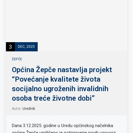
3
DEC, 2025
ŽEPČE
Općina Žepče nastavlja projekt
“Povećanje kvalitete života
socijalno ugroženih invalidnih
osoba treće životne dobi”
Autor:
Urednik
Dana 3.12.2025. godine u Uredu općinskog načelnika
općine Žepče upriličeno je potpisivanje novih ugovora