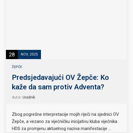
28
NOV, 2025
ŽEPČE
Predsjedavajući OV Žepče: Ko
kaže da sam protiv Adventa?
Autor:
Urednik
Zbog pogrešne interpretacije mojih riječi na sjednici OV
Žepče, a vezano za vijećničku inicijativu kluba vijećnika
HDS za promjenu aktuelnog naziva manifestacije …