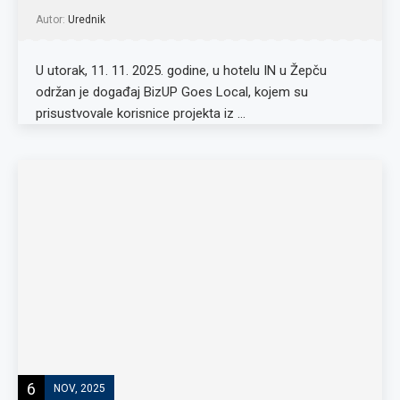
Autor:
Urednik
U utorak, 11. 11. 2025. godine, u hotelu IN u Žepču
održan je događaj BizUP Goes Local, kojem su
prisustvovale korisnice projekta iz …
6
NOV, 2025