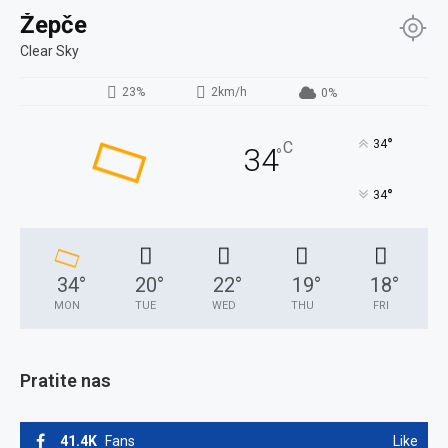
Žepče
Clear Sky
23%
2km/h
0%
°
34
C
34
°
°
34
34
°
20
°
22
°
19
°
18
°
MON
TUE
WED
THU
FRI
Pratite nas
41.4K
Fans
Like