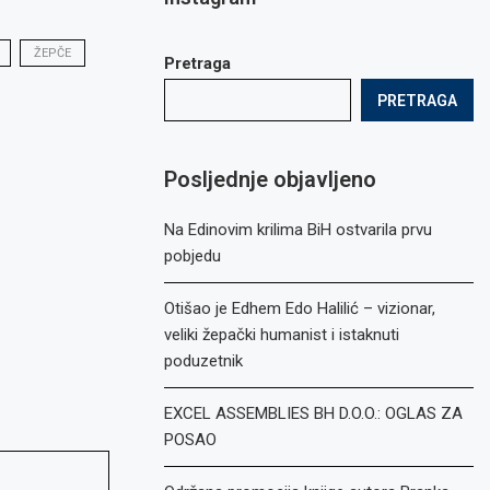
ŽEPČE
Pretraga
PRETRAGA
Posljednje objavljeno
Na Edinovim krilima BiH ostvarila prvu
pobjedu
Otišao je Edhem Edo Halilić – vizionar,
veliki žepački humanist i istaknuti
poduzetnik
EXCEL ASSEMBLIES BH D.O.O.: OGLAS ZA
POSAO