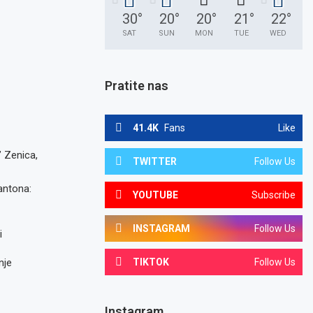
30
°
20
°
20
°
21
°
22
°
SAT
SUN
MON
TUE
WED
Pratite nas
41.4K
Fans
Like
” Zenica,
TWITTER
Follow Us
antona:
YOUTUBE
Subscribe
INSTAGRAM
Follow Us
i
nje
TIKTOK
Follow Us
Instagram