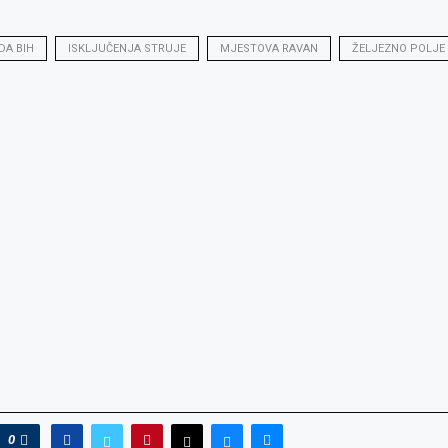
DA BIH
ISKLJUČENJA STRUJE
MJESTOVA RAVAN
ŽELJEZNO POLJE
0