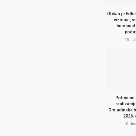
Otišao je Edhe
vizionar, v
humanist 
podu
15. Ju
Potpisani
realizacij
Omladinske b
2026.
10. Ju