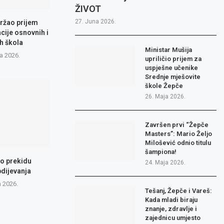
ŽIVOT
27. Juna 2026.
ržao prijem
cije osnovnih i
h škola
Ministar Mušija
a 2026.
upriličio prijem za
uspješne učenike
Srednje mješovite
škole Žepče
26. Maja 2026.
Završen prvi “Žepče
Masters”: Mario Željo
Milošević odnio titulu
šampiona!
 o prekidu
24. Maja 2026.
dijevanja
a 2026.
Tešanj, Žepče i Vareš:
Kada mladi biraju
znanje, zdravlje i
zajednicu umjesto