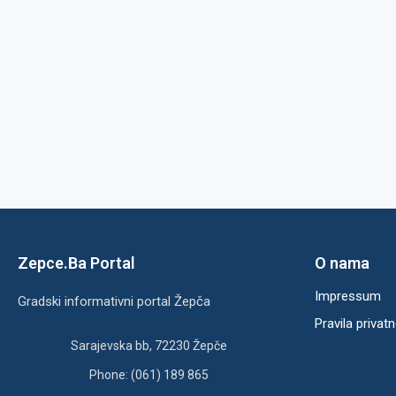
Zepce.Ba Portal
O nama
Impressum
Gradski informativni portal Žepča
Pravila privatn
Sarajevska bb, 72230 Žepče
Phone: (061) 189 865