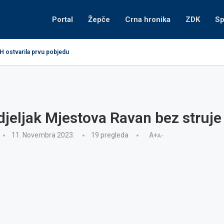
Portal
Žepče
Crna hronika
ZDK
Sp
H ostvarila prvu pobjedu
jeljak Mjestova Ravan bez struje
11. Novembra 2023.
19
pregleda
A+
A-