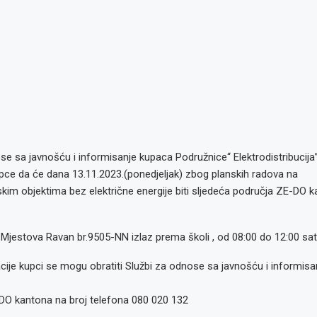
e sa javnošću i informisanje kupaca Podružnice“ Elektrodistribucija
pce da će dana 13.11.2023.(ponedjeljak) zbog planskih radova na
kim objektima bez električne energije biti sljedeća područja ZE-DO k
Mjestova Ravan br.9505-NN izlaz prema školi , od 08:00 do 12:00 sat
ije kupci se mogu obratiti Službi za odnose sa javnošću i informisa
DO kantona na broj telefona 080 020 132