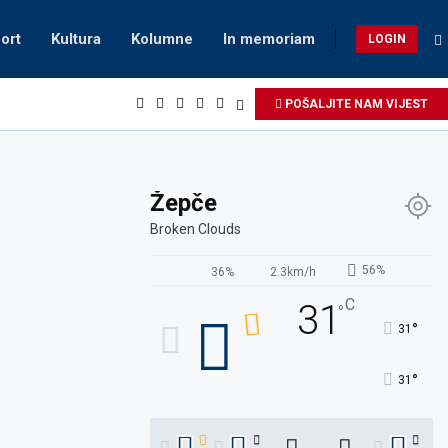
ort
Kultura
Kolumne
In memoriam
LOGIN
POŠALJITE NAM VIJEST
Žepče
Broken Clouds
56%
36%
2.3km/h
C
31
°
°
31
°
31