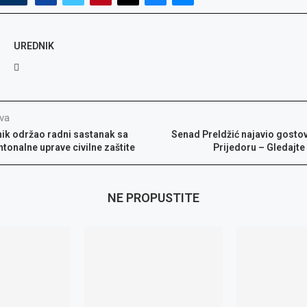
UREDNIK
va
nik održao radni sastanak sa
Senad Preldžić najavio gostov
tonalne uprave civilne zaštite
Prijedoru – Gledajte
NE PROPUSTITE