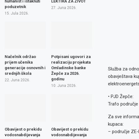
humanist i istaknuti
LEKTIRA ZA ŽIVOT
poduzetnik
27. Juna 2026.
15. Jula 2026.
Načelnik održao
Potpisani ugovori za
prijem učenika
realizaciju projekata
generacije osnovnih i
Omladinske banke
Služba za odnos
srednjih škola
Žepče za 2026.
obavještava ku
godinu
22. Juna 2026.
elektroenergets
10. Juna 2026.
• PJD Žepče:
Trafo područje 
Za sve informac
kupaca:
Obavijest o prekidu
Obavijest o prekidu
– područje ZE-
vodosnabdijevanja
vodosnabdijevanja