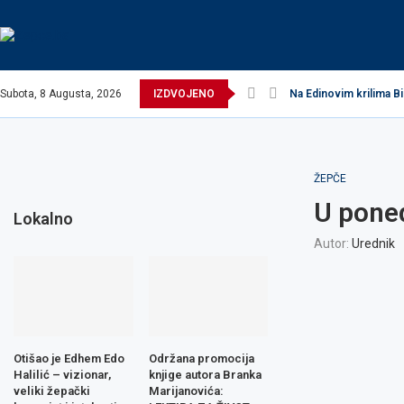
Subota, 8 Augusta, 2026
IZDVOJENO
Na Edinovim krilima Bi
ŽEPČE
U poned
Lokalno
Autor:
Urednik
Otišao je Edhem Edo
Održana promocija
Halilić – vizionar,
knjige autora Branka
veliki žepački
Marijanovića: