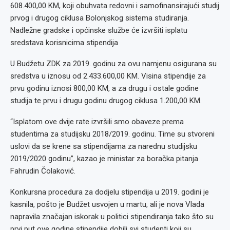
608.400,00 KM, koji obuhvata redovni i samofinansirajući studij
prvog i drugog ciklusa Bolonjskog sistema studiranja.
Nadležne gradske i općinske službe će izvršiti isplatu
sredstava korisnicima stipendija
U Budžetu ZDK za 2019. godinu za ovu namjenu osigurana su
sredstva u iznosu od 2.433.600,00 KM. Visina stipendije za
prvu godinu iznosi 800,00 KM, a za drugu i ostale godine
studija te prvu i drugu godinu drugog ciklusa 1.200,00 KM.
“Isplatom ove dvije rate izvršili smo obaveze prema
studentima za studijsku 2018/2019. godinu. Time su stvoreni
uslovi da se krene sa stipendijama za narednu studijsku
2019/2020 godinu”, kazao je ministar za boračka pitanja
Fahrudin Čolaković.
Konkursna procedura za dodjelu stipendija u 2019. godini je
kasnila, pošto je Budžet usvojen u martu, ali je nova Vlada
napravila značajan iskorak u politici stipendiranja tako što su
prvi put ove godine stipendije dobili svi studenti koji su