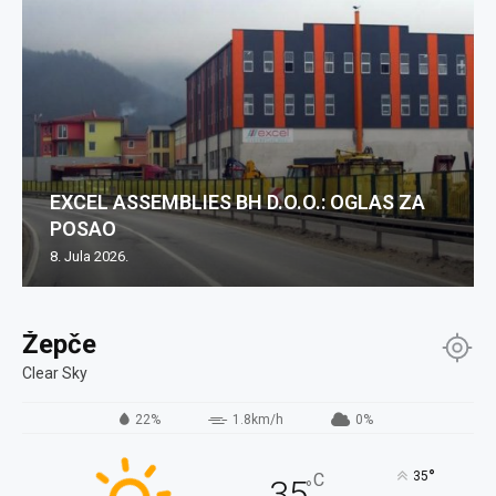
EXCEL ASSEMBLIES BH D.O.O.: OGLAS ZA
POSAO
8. Jula 2026.
Žepče
Clear Sky
22%
1.8km/h
0%
°
35
C
35
°