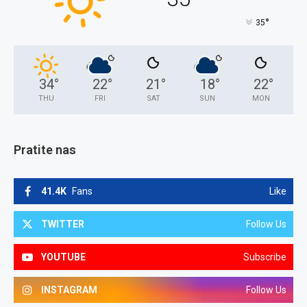
°
35
34
°
22
°
21
°
18
°
22
°
THU
FRI
SAT
SUN
MON
Pratite nas
41.4K
Fans
Like
TWITTER
Follow Us
YOUTUBE
Subscribe
INSTAGRAM
Follow Us