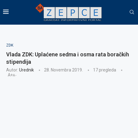
ZDK
Vlada ZDK: Uplaćene sedma i osma rata boračkih
stipendija
Autor:
Urednik
28. Novembra 2019.
17
pregleda
A+
A-