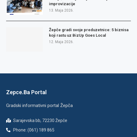
improvizacije
13. Maja 2026.
Žepče gradi svoje preduzetnice: 5 biznisa
koji rastu uz BizUp Goes Local
12. Maja 2026.
Zepce.Ba Portal
Gradski informativni portal Žepča
Sarajevska bb, 72230 Žepče
Phone: (061) 189 865