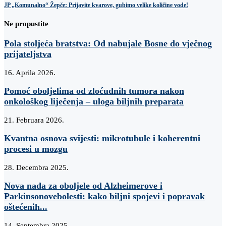
JP „Komunalno“ Žepče: Prijavite kvarove, gubimo velike količine vode!
Ne propustite
Pola stoljeća bratstva: Od nabujale Bosne do vječnog
prijateljstva
16. Aprila 2026.
Pomoć oboljelima od zloćudnih tumora nakon
onkološkog liječenja – uloga biljnih preparata
21. Februara 2026.
Kvantna osnova svijesti: mikrotubule i koherentni
procesi u mozgu
28. Decembra 2025.
Nova nada za oboljele od Alzheimerove i
Parkinsonovebolesti: kako biljni spojevi i popravak
oštećenih...
14. Septembra 2025.