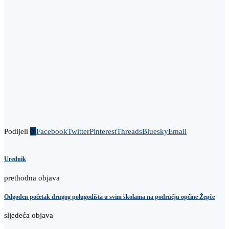
Podijeli
0
Facebook
Twitter
Pinterest
Threads
Bluesky
Email
Urednik
prethodna objava
Odgođen početak drugog polugodišta u svim školama na području općine Žepče
sljedeća objava