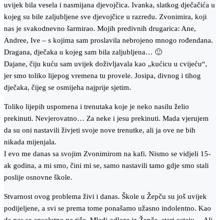
uvijek bila vesela i nasmijana djevojčica. Ivanka, slatkog dječačića u
kojeg su bile zaljubljene sve djevojčice u razredu. Zvonimira, koji
nas je svakodnevno šarmirao. Mojih predivnih drugarica: Ane,
Andree, Ive – s kojima sam proslavila nebrojeno mnogo rođendana.
Dragana, dječaka u kojeg sam bila zaljubljena… 🙂
Dajane, čiju kuću sam uvijek doživljavala kao „kućicu u cvijeću“,
jer smo toliko lijepog vremena tu provele. Josipa, divnog i tihog
dječaka, čijeg se osmijeha najprije sjetim.
Toliko lijepih uspomena i trenutaka koje je neko nasilu želio
prekinuti. Nevjerovatno… Za neke i jesu prekinuti. Mada vjerujem
da su oni nastavili živjeti svoje nove trenutke, ali ja ove ne bih
nikada mijenjala.
I evo me danas sa svojim Zvonimirom na kafi. Nismo se vidjeli 15-
ak godina, a mi smo, čini mi se, samo nastavili tamo gdje smo stali
poslije osnovne škole.
Stvarnost ovog problema živi i danas. Škole u Žepču su još uvijek
podijeljene, a svi se prema tome ponašamo užasno indolentno. Kao