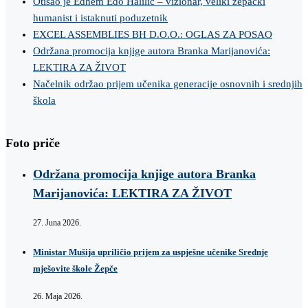
Otišao je Edhem Edo Halilić – vizionar, veliki žepački
humanist i istaknuti poduzetnik
EXCEL ASSEMBLIES BH D.O.O.: OGLAS ZA POSAO
Održana promocija knjige autora Branka Marijanovića:
LEKTIRA ZA ŽIVOT
Načelnik održao prijem učenika generacije osnovnih i srednjih
škola
Foto priče
Održana promocija knjige autora Branka
Marijanovića: LEKTIRA ZA ŽIVOT
27. Juna 2026.
Ministar Mušija upriličio prijem za uspješne učenike Srednje
mješovite škole Žepče
26. Maja 2026.