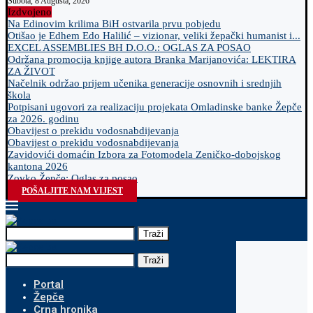
Subota, 8 Augusta, 2026
Izdvojeno
Na Edinovim krilima BiH ostvarila prvu pobjedu
Otišao je Edhem Edo Halilić – vizionar, veliki žepački humanist i...
EXCEL ASSEMBLIES BH D.O.O.: OGLAS ZA POSAO
Održana promocija knjige autora Branka Marijanovića: LEKTIRA
ZA ŽIVOT
Načelnik održao prijem učenika generacije osnovnih i srednjih
škola
Potpisani ugovori za realizaciju projekata Omladinske banke Žepče
za 2026. godinu
Obavijest o prekidu vodosnabdijevanja
Obavijest o prekidu vodosnabdijevanja
Zavidovići domaćin Izbora za Fotomodela Zeničko-dobojskog
kantona 2026
Zovko Žepče: Oglas za posao
POŠALJITE NAM VIJEST
Traži
Traži
Portal
Žepče
Crna hronika