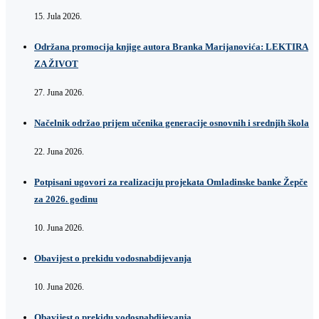
15. Jula 2026.
Održana promocija knjige autora Branka Marijanovića: LEKTIRA
ZA ŽIVOT
27. Juna 2026.
Načelnik održao prijem učenika generacije osnovnih i srednjih škola
22. Juna 2026.
Potpisani ugovori za realizaciju projekata Omladinske banke Žepče
za 2026. godinu
10. Juna 2026.
Obavijest o prekidu vodosnabdijevanja
10. Juna 2026.
Obavijest o prekidu vodosnabdijevanja