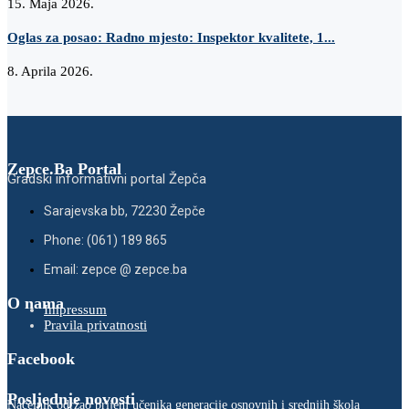
15. Maja 2026.
Oglas za posao: Radno mjesto: Inspektor kvalitete, 1...
8. Aprila 2026.
Zepce.Ba Portal
Gradski informativni portal Žepča
Sarajevska bb, 72230 Žepče
Phone: (061) 189 865
Email: zepce @ zepce.ba
O nama
Impressum
Pravila privatnosti
Facebook
Posljednje novosti
Načelnik održao prijem učenika generacije osnovnih i srednjih škola