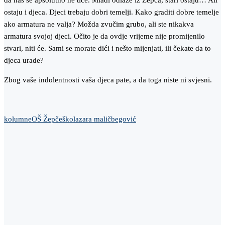
da nas se apsolutno ne tiče. Mladi odlaze iz Žepča, stari ostaju… Ali
ostaju i djeca. Djeci trebaju dobri temelji. Kako graditi dobre temelje
ako armatura ne valja? Možda zvučim grubo, ali ste nikakva
armatura svojoj djeci. Očito je da ovdje vrijeme nije promijenilo
stvari, niti će. Sami se morate dići i nešto mijenjati, ili čekate da to
djeca urade?
Zbog vaše indolentnosti vaša djeca pate, a da toga niste ni svjesni.
kolumne
OŠ Žepče
škola
zara maličbegović