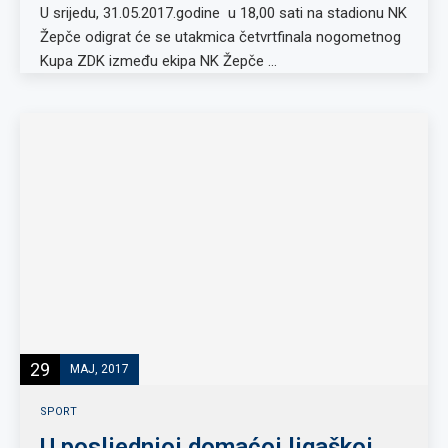
U srijedu, 31.05.2017.godine u 18,00 sati na stadionu NK
Žepče odigrat će se utakmica četvrtfinala nogometnog
Kupa ZDK između ekipa NK Žepče …
29
MAJ, 2017
SPORT
U posljednjoj domaćoj ligaškoj