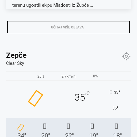
terenu ugostili ekipu Mladosti iz Župče …
UČITAJ VIŠE OBJAVA
Žepče
Clear Sky
0%
20%
2.7km/h
°
35
C
35
°
°
35
34
°
20
°
22
°
19
°
18
°