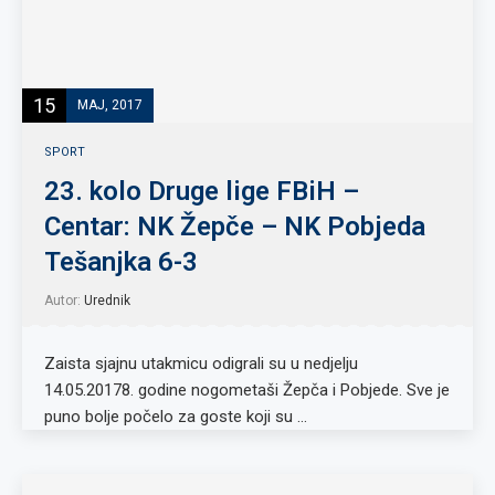
15
MAJ, 2017
SPORT
23. kolo Druge lige FBiH –
Centar: NK Žepče – NK Pobjeda
Tešanjka 6-3
Autor:
Urednik
Zaista sjajnu utakmicu odigrali su u nedjelju
14.05.20178. godine nogometaši Žepča i Pobjede. Sve je
puno bolje počelo za goste koji su …