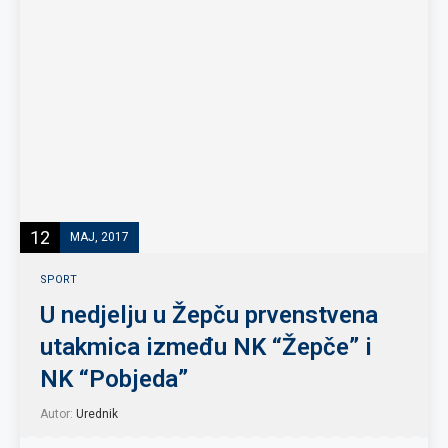
12
MAJ, 2017
SPORT
U nedjelju u Žepču prvenstvena
utakmica između NK “Žepče” i
NK “Pobjeda”
Autor:
Urednik