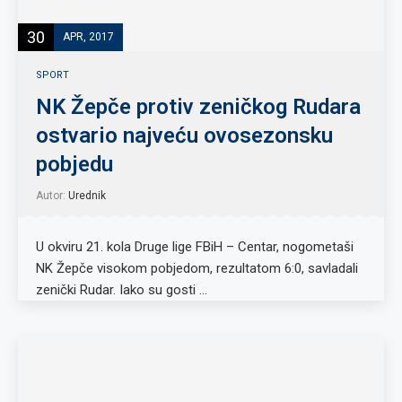
30
APR, 2017
SPORT
NK Žepče protiv zeničkog Rudara
ostvario najveću ovosezonsku
pobjedu
Autor:
Urednik
U okviru 21. kola Druge lige FBiH – Centar, nogometaši
NK Žepče visokom pobjedom, rezultatom 6:0, savladali
zenički Rudar. Iako su gosti …