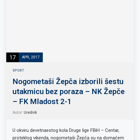
17
APR, 2017
SPORT
Nogometaši Žepča izborili šestu
utakmicu bez poraza – NK Žepče
– FK Mladost 2-1
Autor:
Urednik
U okviru devetnaestog kola Druge lige FBiH – Centar,
proteklog vikenda, nogometaši Žepča su na domaćem