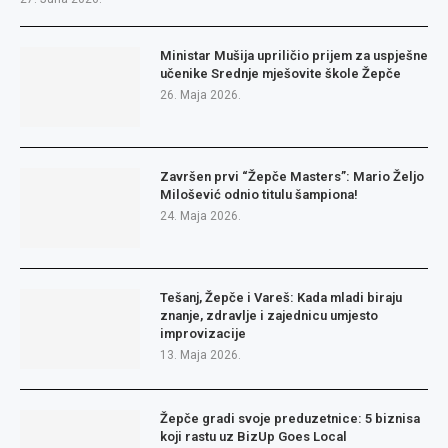
Ministar Mušija upriličio prijem za uspješne
učenike Srednje mješovite škole Žepče
26. Maja 2026.
Završen prvi “Žepče Masters”: Mario Željo
Milošević odnio titulu šampiona!
24. Maja 2026.
Tešanj, Žepče i Vareš: Kada mladi biraju
znanje, zdravlje i zajednicu umjesto
improvizacije
13. Maja 2026.
Žepče gradi svoje preduzetnice: 5 biznisa
koji rastu uz BizUp Goes Local