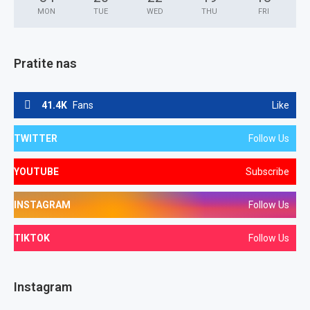
MON
TUE
WED
THU
FRI
Pratite nas
41.4K
Fans
Like
TWITTER
Follow Us
YOUTUBE
Subscribe
INSTAGRAM
Follow Us
TIKTOK
Follow Us
Instagram