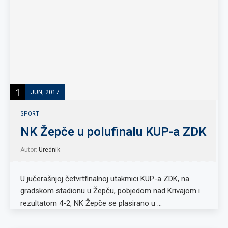
1
JUN, 2017
SPORT
NK Žepče u polufinalu KUP-a ZDK
Autor:
Urednik
U jučerašnjoj četvrtfinalnoj utakmici KUP-a ZDK, na
gradskom stadionu u Žepču, pobjedom nad Krivajom i
rezultatom 4-2, NK Žepče se plasirano u …