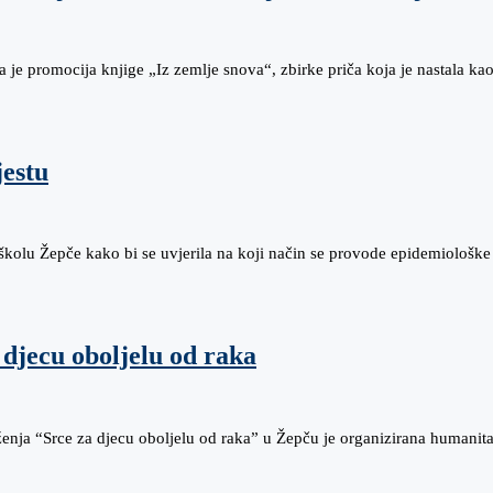
 je promocija knjige „Iz zemlje snova“, zbirke priča koja je nastala 
estu
u školu Žepče kako bi se uvjerila na koji način se provode epidemiološk
 djecu oboljelu od raka
enja “Srce za djecu oboljelu od raka” u Žepču je organizirana humani