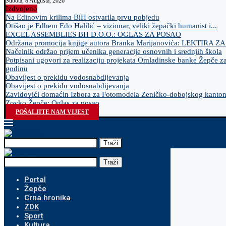
Subota, 8 Augusta, 2026
Izdvojeno
Na Edinovim krilima BiH ostvarila prvu pobjedu
Otišao je Edhem Edo Halilić – vizionar, veliki žepački humanist i...
EXCEL ASSEMBLIES BH D.O.O.: OGLAS ZA POSAO
Održana promocija knjige autora Branka Marijanovića: LEKTIRA Z
Načelnik održao prijem učenika generacije osnovnih i srednjih škola
Potpisani ugovori za realizaciju projekata Omladinske banke Žepče z
godinu
Obavijest o prekidu vodosnabdijevanja
Obavijest o prekidu vodosnabdijevanja
Zavidovići domaćin Izbora za Fotomodela Zeničko-dobojskog kanto
Zovko Žepče: Oglas za posao
POŠALJITE NAM VIJEST
Traži
Traži
Portal
Žepče
Crna hronika
ZDK
Sport
Kultura