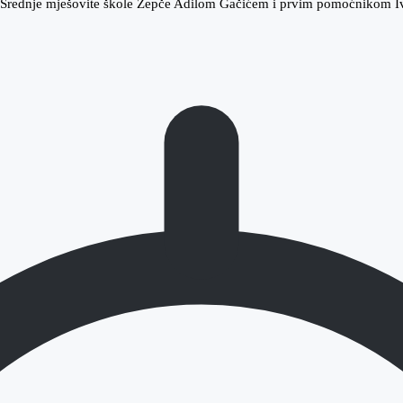
m Srednje mješovite škole Žepče Adilom Gačićem i prvim pomoćnikom I