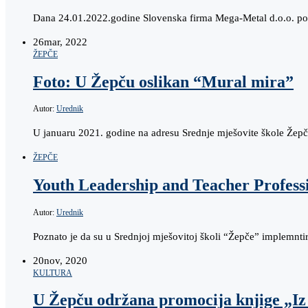
Dana 24.01.2022.godine Slovenska firma Mega-Metal d.o.o. pos
26
mar, 2022
ŽEPČE
Foto: U Žepču oslikan “Mural mira”
Autor:
Urednik
U januaru 2021. godine na adresu Srednje mješovite škole Žepč
ŽEPČE
Youth Leadership and Teacher Profess
Autor:
Urednik
Poznato je da su u Srednjoj mješovitoj školi “Žepče” implemnt
20
nov, 2020
KULTURA
U Žepču održana promocija knjige „Iz 