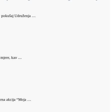
kao pokušaj Udruženja …
e mjere, kao …
tarna akcija “Moja …