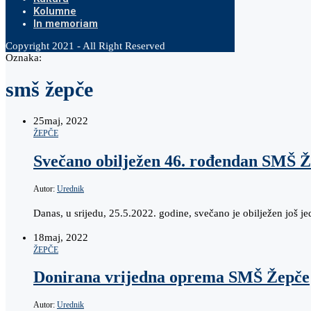
Kolumne
In memoriam
Copyright 2021 - All Right Reserved
Oznaka:
smš žepče
25
maj, 2022
ŽEPČE
Svečano obilježen 46. rođendan SMŠ 
Autor:
Urednik
Danas, u srijedu, 25.5.2022. godine, svečano je obilježen još 
18
maj, 2022
ŽEPČE
Donirana vrijedna oprema SMŠ Žepče
Autor:
Urednik