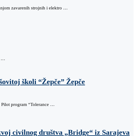
jom zavarenih strojnih i elektro …
e …
ovitoj školi “Žepče” Žepče
: Pilot program “Tolerance …
voj civilnog društva „Bridge“ iz Sarajeva