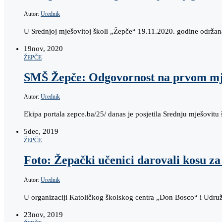
Autor:
Urednik
U Srednjoj mješovitoj školi „Žepče“ 19.11.2020. godine održana
19
nov, 2020
ŽEPČE
SMŠ Žepče: Odgovornost na prvom mj
Autor:
Urednik
Ekipa portala zepce.ba/25/ danas je posjetila Srednju mješovit
5
dec, 2019
ŽEPČE
Foto: Žepački učenici darovali kosu za
Autor:
Urednik
U organizaciji Katoličkog školskog centra „Don Bosco“ i Udruž
23
nov, 2019