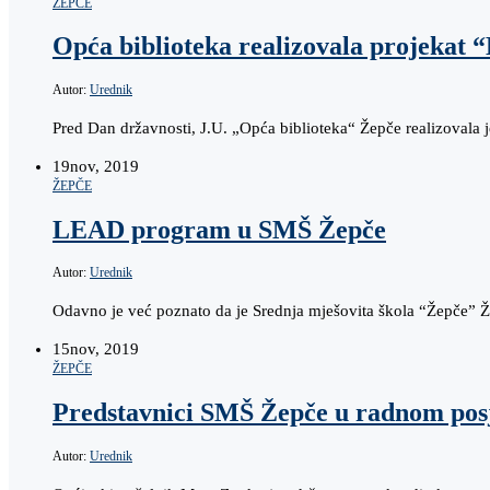
ŽEPČE
Opća biblioteka realizovala projekat 
Autor:
Urednik
Pred Dan državnosti, J.U. „Opća biblioteka“ Žepče realizovala j
19
nov, 2019
ŽEPČE
LEAD program u SMŠ Žepče
Autor:
Urednik
Odavno je već poznato da je Srednja mješovita škola “Žepče” Žep
15
nov, 2019
ŽEPČE
Predstavnici SMŠ Žepče u radnom pos
Autor:
Urednik