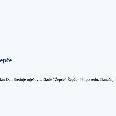
Žepče
jedan Dan Srednje mješovite škole “Žepče” Žepče, 46. po redu. Današnj