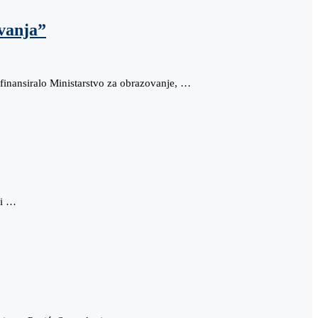
ovanja”
 finansiralo Ministarstvo za obrazovanje, …
ji …