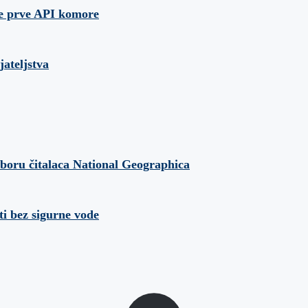
je prve API komore
jateljstva
izboru čitalaca National Geographica
ti bez sigurne vode