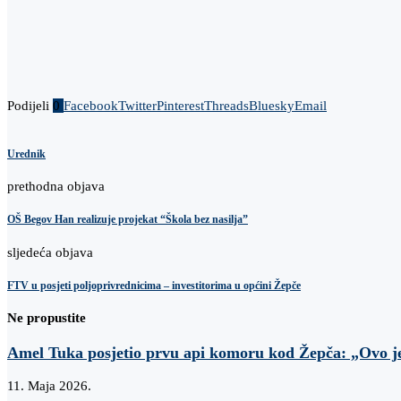
Podijeli
0
Facebook
Twitter
Pinterest
Threads
Bluesky
Email
Urednik
prethodna objava
OŠ Begov Han realizuje projekat “Škola bez nasilja”
sljedeća objava
FTV u posjeti poljoprivrednicima – investitorima u općini Žepče
Ne propustite
Amel Tuka posjetio prvu api komoru kod Žepča: „Ovo je 
11. Maja 2026.