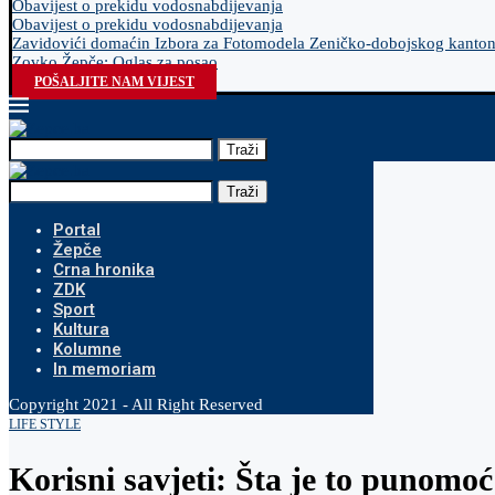
Obavijest o prekidu vodosnabdijevanja
Obavijest o prekidu vodosnabdijevanja
Zavidovići domaćin Izbora za Fotomodela Zeničko-dobojskog kanto
Zovko Žepče: Oglas za posao
POŠALJITE NAM VIJEST
Traži
Traži
Portal
Žepče
Crna hronika
ZDK
Sport
Kultura
Kolumne
In memoriam
Copyright 2021 - All Right Reserved
LIFE STYLE
Korisni savjeti: Šta je to punomoć 