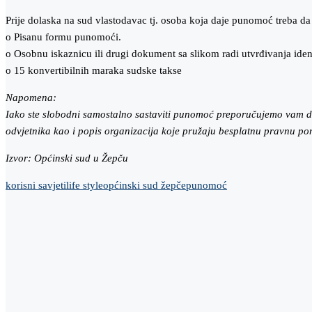
Prije dolaska na sud vlastodavac tj. osoba koja daje punomoć treba da
o Pisanu formu punomoći.
o Osobnu iskaznicu ili drugi dokument sa slikom radi utvrđivanja ident
o 15 konvertibilnih maraka sudske takse
Napomena:
Iako ste slobodni samostalno sastaviti punomoć preporučujemo vam da 
odvjetnika kao i popis organizacija koje pružaju besplatnu pravnu pom
Izvor: Općinski sud u Žepču
korisni savjeti
life style
općinski sud žepče
punomoć