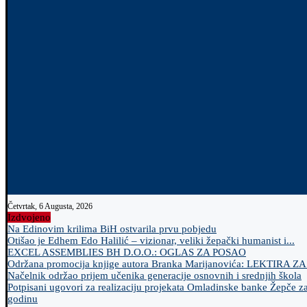
Četvrtak, 6 Augusta, 2026
Izdvojeno
Na Edinovim krilima BiH ostvarila prvu pobjedu
Otišao je Edhem Edo Halilić – vizionar, veliki žepački humanist i...
EXCEL ASSEMBLIES BH D.O.O.: OGLAS ZA POSAO
Održana promocija knjige autora Branka Marijanovića: LEKTIRA Z
Načelnik održao prijem učenika generacije osnovnih i srednjih škola
Potpisani ugovori za realizaciju projekata Omladinske banke Žepče z
godinu