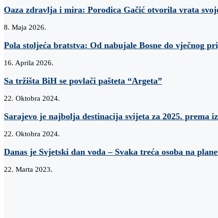
Oaza zdravlja i mira: Porodica Gačić otvorila vrata svo
8. Maja 2026.
Pola stoljeća bratstva: Od nabujale Bosne do vječnog pri
16. Aprila 2026.
Sa tržišta BiH se povlači pašteta “Argeta”
22. Oktobra 2024.
Sarajevo je najbolja destinacija svijeta za 2025. prema 
22. Oktobra 2024.
Danas je Svjetski dan voda – Svaka treća osoba na plane
22. Marta 2023.