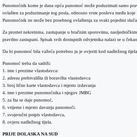
Punomoćnik kome je dana opća punomoć može poduzimati samo pravne
ovlašten za poduzimanje tog posla, odnosno vrste poslova među koje 
Punomoćnik ne može bez posebnog ovlaštenja za svaki pojedini slučaj
Za promet nekretnina, zastupanje u bračnim sporovima, nasljedničkim
pravilno zastupani. Spisak svih dostupnih odvjetnika nalazi se u čekaon
Da bi punomoć bila važeća potrebno ju je ovjeriti kod nadležnog tijela
Punomoć treba da sadrži:
1. ime i prezime vlastodavca:
2. adresu prebivališta ili boravišta vlastodavca
3. broj lične karte vlastodavca i mjesto izdavanja
4. ime i prezime punomoćnika i njegov JMBG
5. za šta se daje punomoć,
6. vrijeme i mjesto davanja punomoći.
7. svojeručni potpis vlastodavca,
8. ovjeru nadležnog tijela.
PRIJE DOLASKA NA SUD