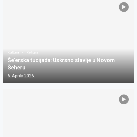
Kultura
Religija
Še'erska tucijada: Uskrsno slavlje u Novom
Šeheru
6. Aprila 2026.