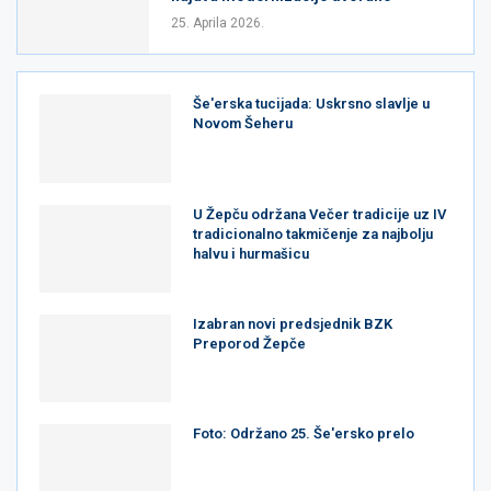
25. Aprila 2026.
Še'erska tucijada: Uskrsno slavlje u
Novom Šeheru
U Žepču održana Večer tradicije uz IV
tradicionalno takmičenje za najbolju
halvu i hurmašicu
Izabran novi predsjednik BZK
Preporod Žepče
Foto: Održano 25. Še'ersko prelo