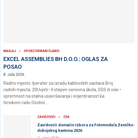
MAGLAJ
SPONZORIRANI ČLANCI
EXCEL ASSEMBLIES BH D.O.O.: OGLAS ZA
POSAO
8. Jula 2026.
Radno mjesto: Iperater za izradu kablovskih sastava Broj
radnih mjesta: 20Uvjeti:• II stepen osnovna škola, SSS ili više •
spremnost na stalna usavršavanja i orijentiranost ka
timskom radu Osobni …
ZAVIDOVIĆI
ZDK
Zavidovići domaćin Izbora za Fotomodela Zeničko-
dobojskog kantona 2026