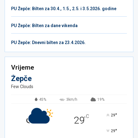
PU Žepče: Bilten za 30.4., 1.5., 2.5. i 3.5.2026. godine
PU Žepče: Bilten za dane vikenda
PU Žepče: Dnevni bilten za 23.4.2026.
Vrijeme
Žepče
Few Clouds
45%
3km/h
19%
°
29
C
29
°
°
29