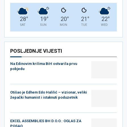
28
°
19
°
20
°
21
°
22
°
SAT
SUN
MON
TUE
WED
POSLJEDNJE VIJESTI
Na Edinovim krilima BiH ostvarila prvu
pobjedu
Otišao je Edhem Edo Halilić – vizionar, veliki
žepački humanist i istaknuti poduzetnik
EXCEL ASSEMBLIES BH D.O.O.: OGLAS ZA
POSAO