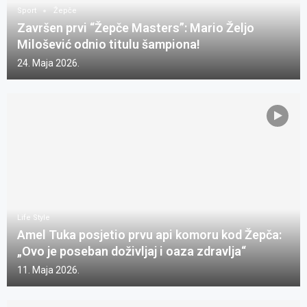
Sport
Žepče
Završen prvi “Žepče Masters”: Mario Željo
Milošević odnio titulu šampiona!
24. Maja 2026.
Life Style
Amel Tuka posjetio prvu api komoru kod Žepča:
„Ovo je poseban doživljaj i oaza zdravlja“
11. Maja 2026.