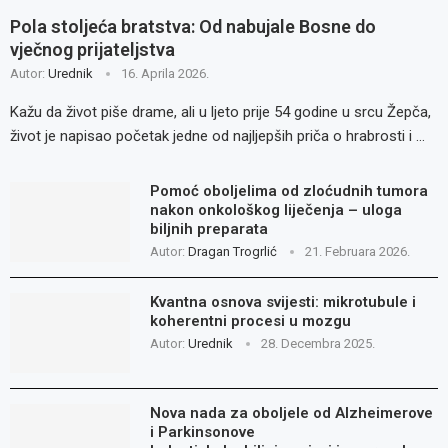
Pola stoljeća bratstva: Od nabujale Bosne do
vječnog prijateljstva
Autor:
Urednik
16. Aprila 2026.
Kažu da život piše drame, ali u ljeto prije 54 godine u srcu Žepča,
život je napisao početak jedne od najljepših priča o hrabrosti i …
Pomoć oboljelima od zloćudnih tumora
nakon onkološkog liječenja – uloga
biljnih preparata
Autor:
Dragan Trogrlić
21. Februara 2026.
Kvantna osnova svijesti: mikrotubule i
koherentni procesi u mozgu
Autor:
Urednik
28. Decembra 2025.
Nova nada za oboljele od Alzheimerove
i Parkinsonove