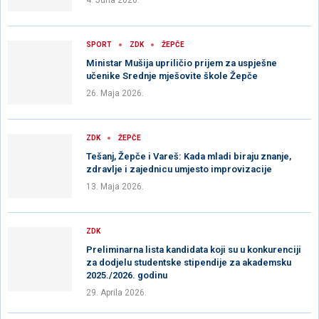
4. Juna 2026.
SPORT
ZDK
ŽEPČE
Ministar Mušija upriličio prijem za uspješne
učenike Srednje mješovite škole Žepče
26. Maja 2026.
ZDK
ŽEPČE
Tešanj, Žepče i Vareš: Kada mladi biraju znanje,
zdravlje i zajednicu umjesto improvizacije
13. Maja 2026.
ZDK
Preliminarna lista kandidata koji su u konkurenciji
za dodjelu studentske stipendije za akademsku
2025./2026. godinu
29. Aprila 2026.