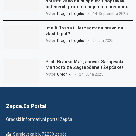
bolesti: kako biljni spojevi i popravak
oštećenih proteina mijenjaju medicinu
Autor:
Dragan Trogrlić
14. Septembra 2025.
Ima li Bosna i Hercegovina pravo na
vlastiti put?
Autor:
Dragan Trogrlić
2. Jula 2025.
Prof. Branko Marijanović: Sarajevski
Marlboro za Zagrepčane i Žepčake!
Autor:
Urednik
24. Juna 2025.
Zepce.Ba Portal
Gradski informativni portal Žepča
Sarajevska bb, 72230 Žepče