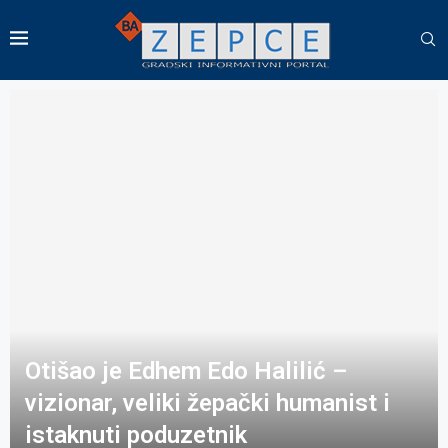
Otišao je Edhem Edo Halilić –
vizionar, veliki žepački humanist i
istaknuti poduzetnik