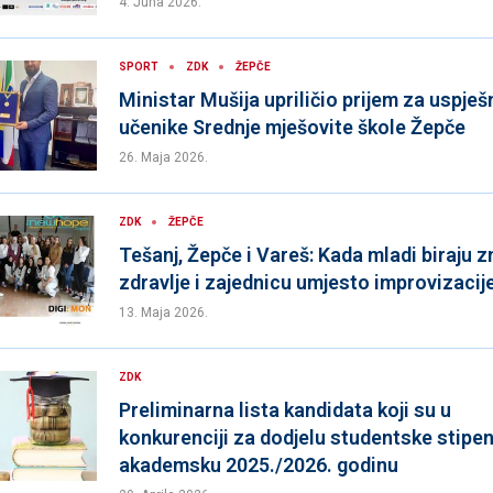
4. Juna 2026.
SPORT
ZDK
ŽEPČE
Ministar Mušija upriličio prijem za uspješ
učenike Srednje mješovite škole Žepče
26. Maja 2026.
ZDK
ŽEPČE
Tešanj, Žepče i Vareš: Kada mladi biraju z
zdravlje i zajednicu umjesto improvizacij
13. Maja 2026.
ZDK
Preliminarna lista kandidata koji su u
konkurenciji za dodjelu studentske stipen
akademsku 2025./2026. godinu