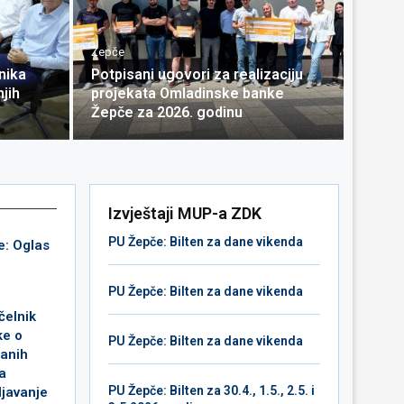
Žepče
nika
Potpisani ugovori za realizaciju
jih
projekata Omladinske banke
Žepče za 2026. godinu
Izvještaji MUP-a ZDK
PU Žepče: Bilten za dane vikenda
e: Oglas
PU Žepče: Bilten za dane vikenda
čelnik
ke o
PU Žepče: Bilten za dane vikenda
čanih
a
PU Žepče: Bilten za 30.4., 1.5., 2.5. i
javanje