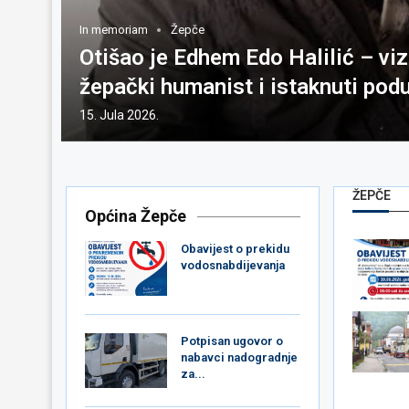
In memoriam
Žepče
Otišao je Edhem Edo Halilić – vizi
žepački humanist i istaknuti pod
15. Jula 2026.
ŽEPČE
Općina Žepče
Obavijest o prekidu
vodosnabdijevanja
Potpisan ugovor o
nabavci nadogradnje
za...