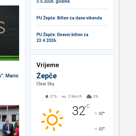
3.5.2026. godine
PU Žepče: Bilten za dane vikenda
PU Žepče: Dnevni bilten za
23.4.2026.
Vrijeme
Žepče
”: Mario
Clear Sky
27%
2.9km/h
0%
C
32
°
°
32
°
32