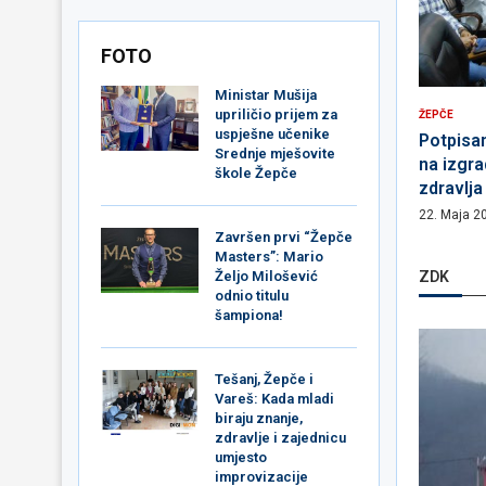
FOTO
Ministar Mušija
upriličio prijem za
ŽEPČE
uspješne učenike
Potpisa
Srednje mješovite
na izgr
škole Žepče
zdravlj
22. Maja 2
Završen prvi “Žepče
Masters”: Mario
ZDK
Željo Milošević
odnio titulu
šampiona!
Tešanj, Žepče i
Vareš: Kada mladi
biraju znanje,
zdravlje i zajednicu
umjesto
improvizacije