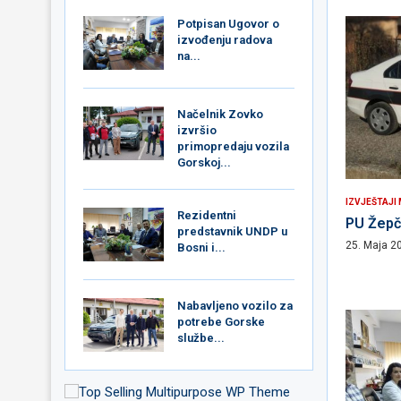
Potpisan Ugovor o
izvođenju radova
na...
Načelnik Zovko
izvršio
primopredaju vozila
Gorskoj...
IZVJEŠTAJI
Rezidentni
PU Žepče
predstavnik UNDP u
25. Maja 2
Bosni i...
Nabavljeno vozilo za
potrebe Gorske
službe...