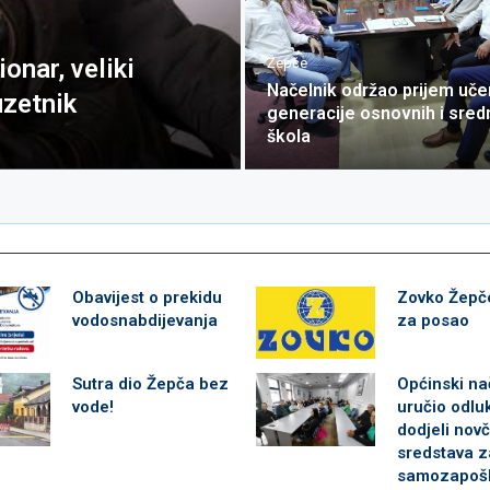
onar, veliki
Žepče
Načelnik održao prijem uče
uzetnik
generacije osnovnih i sredn
škola
Obavijest o prekidu
Zovko Žepč
vodosnabdijevanja
za posao
Sutra dio Žepča bez
Općinski na
vode!
uručio odlu
dodjeli nov
sredstava z
samozapošl