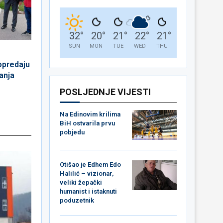
32
°
20
°
21
°
22
°
21
°
SUN
MON
TUE
WED
THU
opredaju
anja
POSLJEDNJE VIJESTI
Na Edinovim krilima
BiH ostvarila prvu
pobjedu
Otišao je Edhem Edo
Halilić – vizionar,
veliki žepački
humanist i istaknuti
poduzetnik