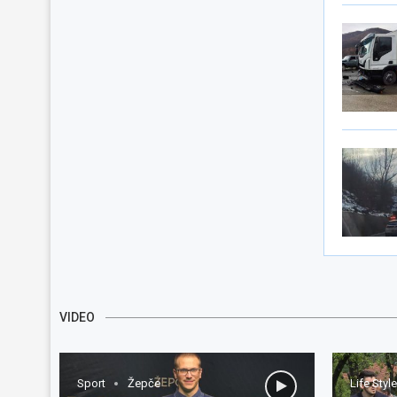
VIDEO
Sport
Žepče
Life Style