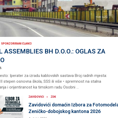
SPONZORIRANI ČLANCI
L ASSEMBLIES BH D.O.O.: OGLAS ZA
AO
6.
sto: Iperater za izradu kablovskih sastava Broj radnih mjesta:
• II stepen osnovna škola, SSS ili više • spremnost na stalna
nja i orijentiranost ka timskom radu Osobni …
ZAVIDOVIĆI
ZDK
Zavidovići domaćin Izbora za Fotomodel
Zeničko-dobojskog kantona 2026