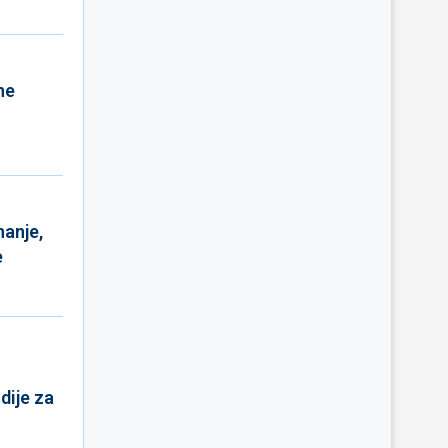
ne
nanje,
e
dije za