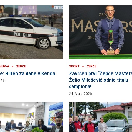
 MUP-A
ŽEPČE
SPORT
ŽEPČE
: Bilten za dane vikenda
Završen prvi “Žepče Masters
Željo Milošević odnio titulu
026.
šampiona!
24. Maja 2026.