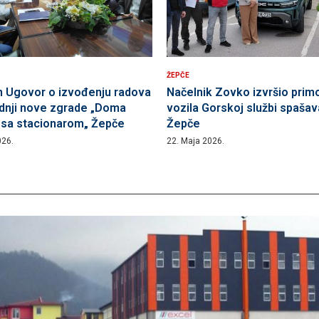
ŽEPČE
n Ugovor o izvođenju radova
Načelnik Zovko izvršio prim
adnji nove zgrade „Doma
vozila Gorskoj službi spašav
a sa stacionarom„ Žepče
Žepče
026.
22. Maja 2026.