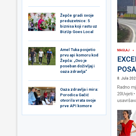
Žepče gradi svoje
preduzetnice: 5
biznisa koji rastu uz
BizUp Goes Local
Amel Tuka posjetio
MAGLAJ
prvu api komoru kod
EXCE
Žepča: „Ovo je
poseban doživljaj i
POS
oaza zdravlja“
8. Jula 202
Radno mje
Oaza zdravlja i mira:
20Uvjeti:
Porodica Gačić
usavršava
otvorila vrata svoje
prve API komore