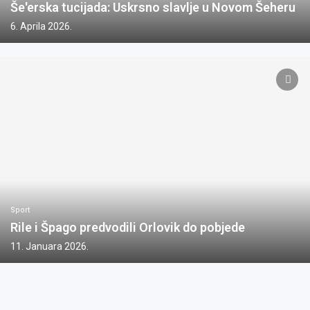
Še'erska tucijada: Uskrsno slavlje u Novom Šeheru
6. Aprila 2026.
Sport
Rile i Špago predvodili Orlovik do pobjede
11. Januara 2026.