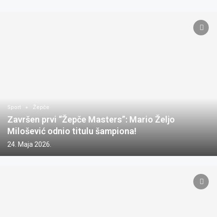
Sport
Žepče
Završen prvi “Žepče Masters”: Mario Željo
Milošević odnio titulu šampiona!
24. Maja 2026.