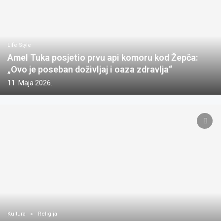
Life Style
Amel Tuka posjetio prvu api komoru kod Žepča:
„Ovo je poseban doživljaj i oaza zdravlja“
11. Maja 2026.
Kultura
Religija