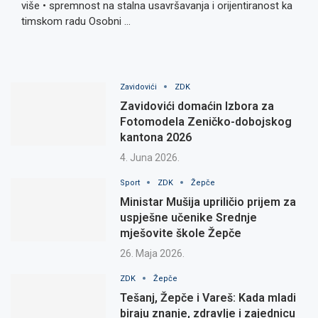
više • spremnost na stalna usavršavanja i orijentiranost ka
timskom radu Osobni …
Zavidovići
ZDK
Zavidovići domaćin Izbora za
Fotomodela Zeničko-dobojskog
kantona 2026
4. Juna 2026.
Sport
ZDK
Žepče
Ministar Mušija upriličio prijem za
uspješne učenike Srednje
mješovite škole Žepče
26. Maja 2026.
ZDK
Žepče
Tešanj, Žepče i Vareš: Kada mladi
biraju znanje, zdravlje i zajednicu