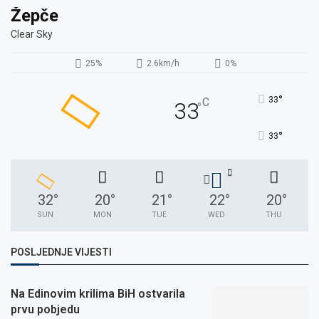
Žepče
Clear Sky
25%
2.6km/h
0%
°
33
C
33
°
°
33
32
°
20
°
21
°
22
°
20
°
SUN
MON
TUE
WED
THU
POSLJEDNJE VIJESTI
Na Edinovim krilima BiH ostvarila
prvu pobjedu