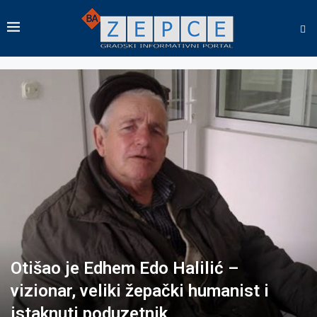
Otišao je Edhem Edo Halilić –
vizionar, veliki žepački humanist i
istaknuti poduzetnik