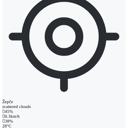
Žepče
scattered clouds
45%
0.3km/h
38%
28
°
C