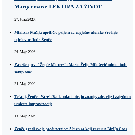
Marijanovića: LEKTIRA ZA ŽIVOT
27. Juna 2026.
Ministar Mušija upriličio prijem za uspješne učenike Srednje
mješovite škole Žepče
26. Maja 2026.
Završen prvi “Žepče Masters”: Mario Željo Milošević odnio titulu
šampiona!
24. Maja 2026.
Tešanj, Žepče i Vareš: Kada mladi biraju znanje, zdravlje i zajednicu
umjesto improvizacije
13. Maja 2026.
Žepče gradi svoje preduzetnice: 5 biznisa koji rastu uz BizUp Goes