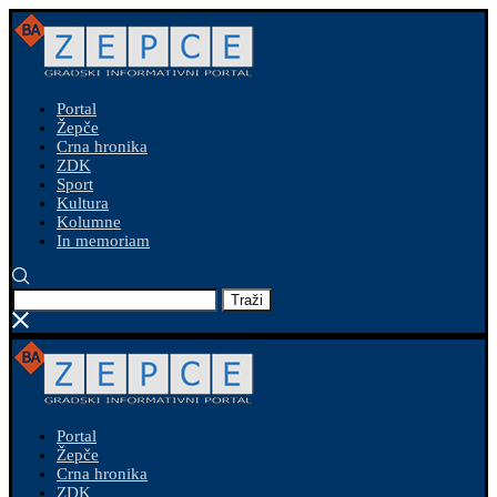
Portal
Žepče
Crna hronika
ZDK
Sport
Kultura
Kolumne
In memoriam
Traži
Portal
Žepče
Crna hronika
ZDK