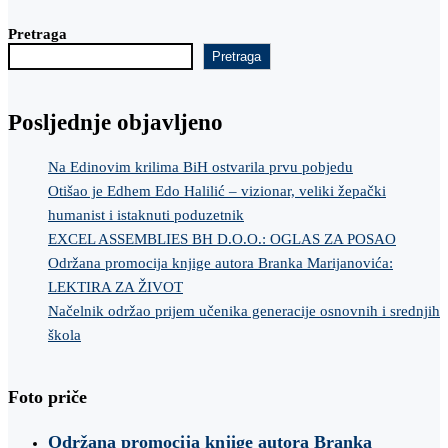
Pretraga
Pretraga
Posljednje objavljeno
Na Edinovim krilima BiH ostvarila prvu pobjedu
Otišao je Edhem Edo Halilić – vizionar, veliki žepački
humanist i istaknuti poduzetnik
EXCEL ASSEMBLIES BH D.O.O.: OGLAS ZA POSAO
Održana promocija knjige autora Branka Marijanovića:
LEKTIRA ZA ŽIVOT
Načelnik održao prijem učenika generacije osnovnih i srednjih
škola
Foto priče
Održana promocija knjige autora Branka