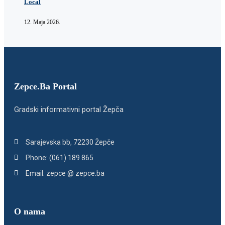
Local
12. Maja 2026.
Zepce.Ba Portal
Gradski informativni portal Žepča
Sarajevska bb, 72230 Žepče
Phone: (061) 189 865
Email: zepce @ zepce.ba
O nama