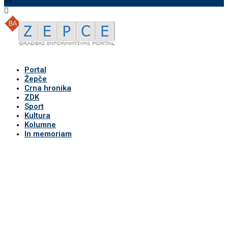
Portal
Žepče
Crna hronika
ZDK
Sport
Kultura
Kolumne
In memoriam