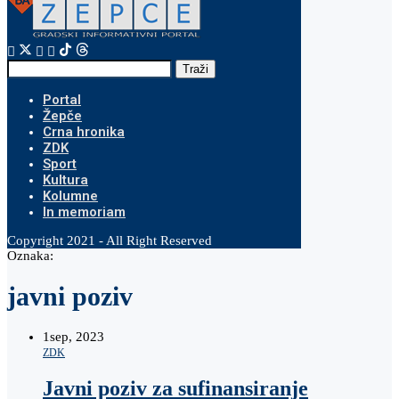
Traži
Portal
Žepče
Crna hronika
ZDK
Sport
Kultura
Kolumne
In memoriam
Copyright 2021 - All Right Reserved
Oznaka:
javni poziv
1
sep, 2023
ZDK
Javni poziv za sufinansiranje