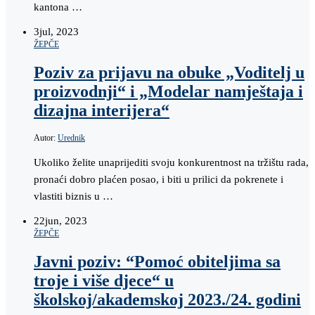
kantona …
3
jul, 2023
ŽEPČE
Poziv za prijavu na obuke „Voditelj u
proizvodnji“ i „Modelar namještaja i
dizajna interijera“
Autor:
Urednik
Ukoliko želite unaprijediti svoju konkurentnost na tržištu rada,
pronaći dobro plaćen posao, i biti u prilici da pokrenete i
vlastiti biznis u …
22
jun, 2023
ŽEPČE
Javni poziv: “Pomoć obiteljima sa
troje i više djece“ u
školskoj/akademskoj 2023./24. godini