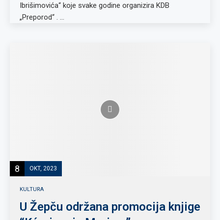
Ibrišimovića“ koje svake godine organizira KDB
„Preporod“ . …
8
OKT, 2023
KULTURA
U Žepču održana promocija knjige