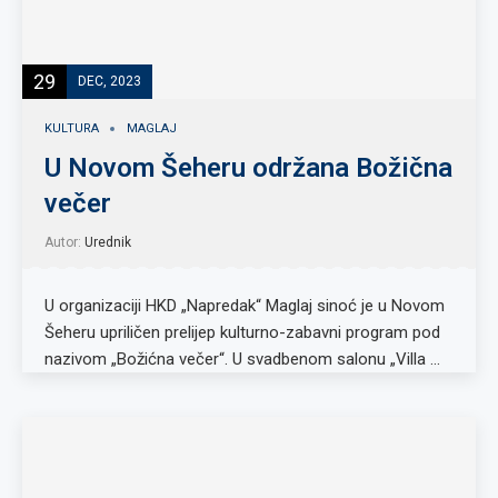
29
DEC, 2023
KULTURA
MAGLAJ
U Novom Šeheru održana Božična
večer
Autor:
Urednik
U organizaciji HKD „Napredak“ Maglaj sinoć je u Novom
Šeheru upriličen prelijep kulturno-zabavni program pod
nazivom „Božićna večer“. U svadbenom salonu „Villa …