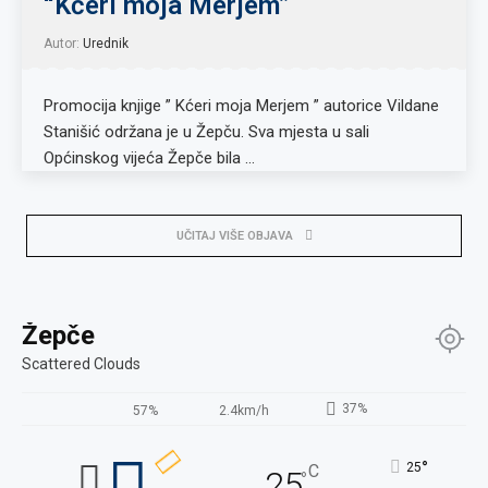
“Kćeri moja Merjem”
Autor:
Urednik
Promocija knjige ” Kćeri moja Merjem ” autorice Vildane
Stanišić održana je u Žepču. Sva mjesta u sali
Općinskog vijeća Žepče bila …
UČITAJ VIŠE OBJAVA
Žepče
Scattered Clouds
37%
57%
2.4km/h
°
25
C
25
°