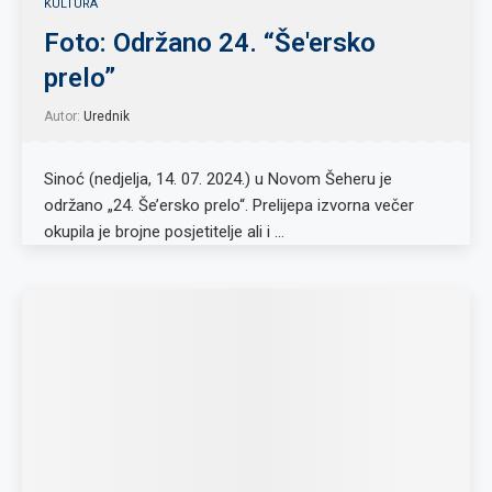
KULTURA
Foto: Održano 24. “Še'ersko
prelo”
Autor:
Urednik
Sinoć (nedjelja, 14. 07. 2024.) u Novom Šeheru je
održano „24. Še’ersko prelo“. Prelijepa izvorna večer
okupila je brojne posjetitelje ali i …