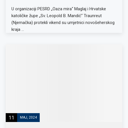
U organizaciji PESRD „Oaza mira“ Maglaj i Hrvatske
katoličke župe „Sv. Leopold B. Mandić“ Traunreut
(Njemačka) protekli vikend su umjetnici novošeherskog
kraja …
11
MAJ, 2024