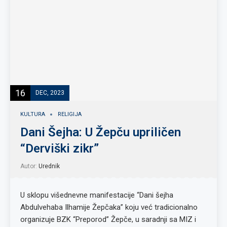
16
DEC, 2023
KULTURA
RELIGIJA
Dani Šejha: U Žepču upriličen
“Derviški zikr”
Autor:
Urednik
U sklopu višednevne manifestacije “Dani šejha
Abdulvehaba Ilhamije Žepčaka” koju već tradicionalno
organizuje BZK “Preporod” Žepče, u saradnji sa MIZ i