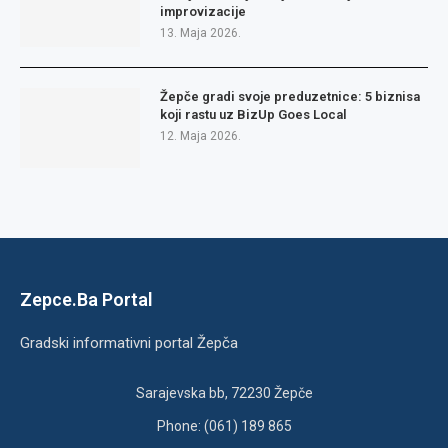
improvizacije
13. Maja 2026.
Žepče gradi svoje preduzetnice: 5 biznisa
koji rastu uz BizUp Goes Local
12. Maja 2026.
Zepce.Ba Portal
Gradski informativni portal Žepča
Sarajevska bb, 72230 Žepče
Phone: (061) 189 865