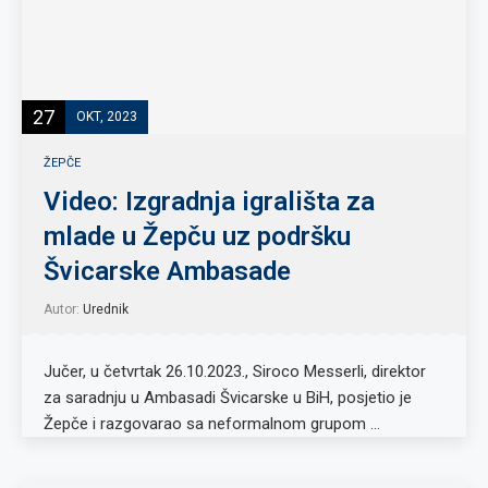
27
OKT, 2023
ŽEPČE
Video: Izgradnja igrališta za
mlade u Žepču uz podršku
Švicarske Ambasade
Autor:
Urednik
Jučer, u četvrtak 26.10.2023., Siroco Messerli, direktor
za saradnju u Ambasadi Švicarske u BiH, posjetio je
Žepče i razgovarao sa neformalnom grupom …