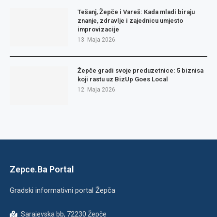
Tešanj, Žepče i Vareš: Kada mladi biraju
znanje, zdravlje i zajednicu umjesto
improvizacije
13. Maja 2026.
Žepče gradi svoje preduzetnice: 5 biznisa
koji rastu uz BizUp Goes Local
12. Maja 2026.
Zepce.Ba Portal
Gradski informativni portal Žepča
Sarajevska bb, 72230 Žepče