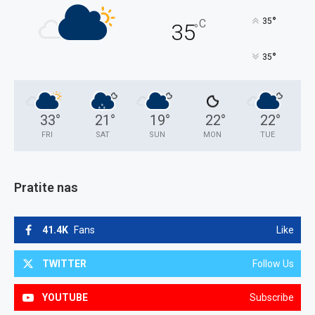
°
35
C
35
°
°
35
33
°
21
°
19
°
22
°
22
°
FRI
SAT
SUN
MON
TUE
Pratite nas
41.4K
Fans
Like
TWITTER
Follow Us
YOUTUBE
Subscribe