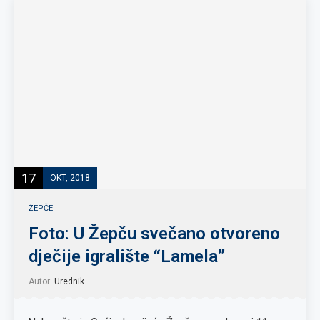
17
OKT, 2018
ŽEPČE
Foto: U Žepču svečano otvoreno
dječije igralište “Lamela”
Autor:
Urednik