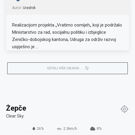
Autor:
Urednik
Realizacijom projekta „Vratimo osmijeh„ koji je podržalo
Ministarstvo za rad, socijalnu politiku i izbjeglice
Zeničko-dobojskog kantona, Udruga za održiv razvoj
uspješno je …
UČITAJ VIŠE OBJAVA
Žepče
Clear Sky
26%
2.3km/h
8%