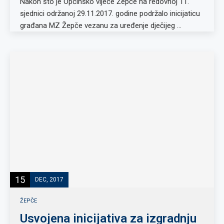
Nakon što je Općinsko vijeće Žepče na redovnoj 11.
sjednici održanoj 29.11.2017. godine podržalo inicijaticu
građana MZ Žepče vezanu za uređenje dječijeg …
15
DEC, 2017
ŽEPČE
Usvojena inicijativa za izgradnju