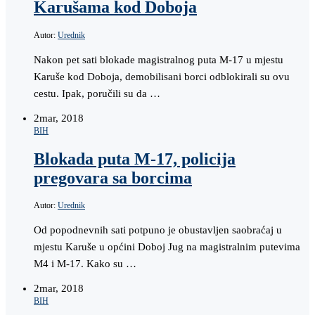
Karušama kod Doboja
Autor:
Urednik
Nakon pet sati blokade magistralnog puta M-17 u mjestu
Karuše kod Doboja, demobilisani borci odblokirali su ovu
cestu. Ipak, poručili su da …
2
mar, 2018
BIH
Blokada puta M-17, policija
pregovara sa borcima
Autor:
Urednik
Od popodnevnih sati potpuno je obustavljen saobraćaj u
mjestu Karuše u općini Doboj Jug na magistralnim putevima
M4 i M-17. Kako su …
2
mar, 2018
BIH