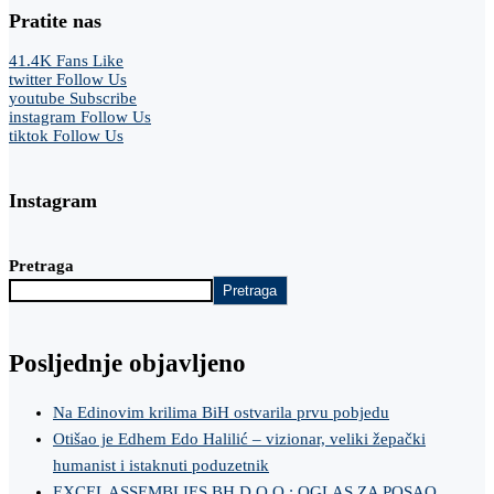
Pratite nas
41.4K
Fans
Like
twitter
Follow Us
youtube
Subscribe
instagram
Follow Us
tiktok
Follow Us
Instagram
Pretraga
Pretraga
Posljednje objavljeno
Na Edinovim krilima BiH ostvarila prvu pobjedu
Otišao je Edhem Edo Halilić – vizionar, veliki žepački
humanist i istaknuti poduzetnik
EXCEL ASSEMBLIES BH D.O.O.: OGLAS ZA POSAO