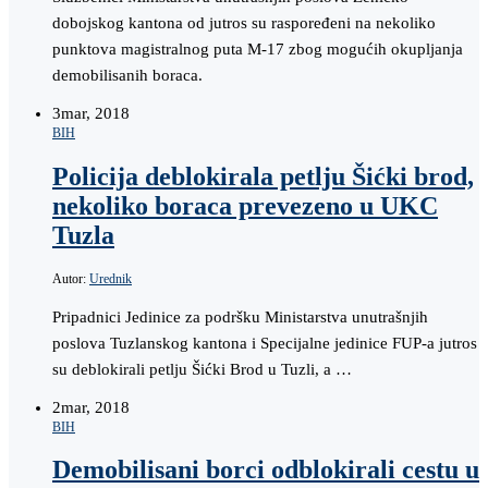
dobojskog kantona od jutros su raspoređeni na nekoliko
punktova magistralnog puta M-17 zbog mogućih okupljanja
demobilisanih boraca.
3
mar, 2018
BIH
Policija deblokirala petlju Šićki brod,
nekoliko boraca prevezeno u UKC
Tuzla
Autor:
Urednik
Pripadnici Jedinice za podršku Ministarstva unutrašnjih
poslova Tuzlanskog kantona i Specijalne jedinice FUP-a jutros
su deblokirali petlju Šićki Brod u Tuzli, a …
2
mar, 2018
BIH
Demobilisani borci odblokirali cestu u