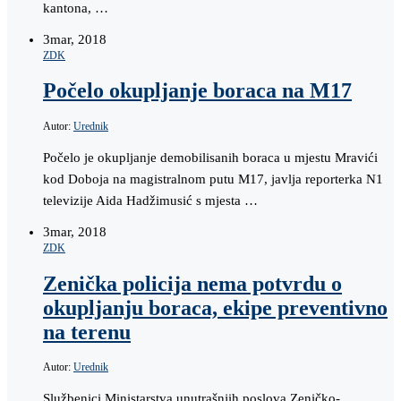
kantona, …
3
mar, 2018
ZDK
Počelo okupljanje boraca na M17
Autor:
Urednik
Počelo je okupljanje demobilisanih boraca u mjestu Mravići
kod Doboja na magistralnom putu M17, javlja reporterka N1
televizije Aida Hadžimusić s mjesta …
3
mar, 2018
ZDK
Zenička policija nema potvrdu o
okupljanju boraca, ekipe preventivno
na terenu
Autor:
Urednik
Službenici Ministarstva unutrašnjih poslova Zeničko-