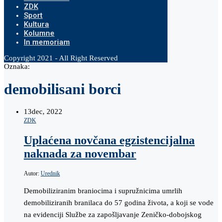
ZDK
Sport
Kultura
Kolumne
In memoriam
Copyright 2021 - All Right Reserved
Oznaka:
demobilisani borci
13
dec, 2022
ZDK
Uplaćena novčana egzistencijalna
naknada za novembar
Autor:
Urednik
Demobiliziranim braniocima i supružnicima umrlih
demobiliziranih branilaca do 57 godina života, a koji se vode
na evidenciji Službe za zapošljavanje Zeničko-dobojskog