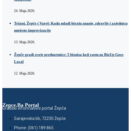
24. Maja 2026.
Tešanj, Žepče i Vareš: Kada mladi biraju znanje, zdravlje i zajednicu
umjesto improvizacije
13. Maja 2026.
Žepče gradi svoje preduzetnice: 5 biznisa koji rastu uz BizUp Goes
Local
12. Maja 2026.
Zepce.Ba Portal
Gradski informativni portal Žepča
Sarajevska bb, 72230 Žepče
Phone: (061) 189 865