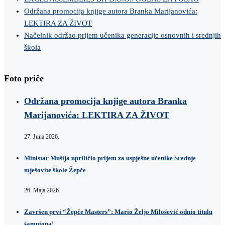
Održana promocija knjige autora Branka Marijanovića:
LEKTIRA ZA ŽIVOT
Načelnik održao prijem učenika generacije osnovnih i srednjih
škola
Foto priče
Održana promocija knjige autora Branka
Marijanovića: LEKTIRA ZA ŽIVOT
27. Juna 2026.
Ministar Mušija upriličio prijem za uspješne učenike Srednje
mješovite škole Žepče
26. Maja 2026.
Završen prvi “Žepče Masters”: Mario Željo Milošević odnio titulu
šampiona!