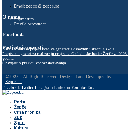
Email: zepce @ zepce.ba
O nama
Impressum
Pravila privatnosti
Facebook
Posljednje novosti
Načelnik održao prijem učenika generacije osnovnih i srednjih škola
Potpisani ugovori za realizaciju projekata Omladinske banke Žepče za 2026.
godinu
Obavijest o prekidu vodosnabdijevanja
@2025 – All Right Reserved. Designed and Developed by
Zepce.ba
Facebook
Twitter
Instagram
Linkedin
Youtube
Email
Portal
Žepče
Crna hronika
ZDK
Sport
Kultura