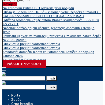
Subota, 8 Augusta, 2026
Izdvojeno
Na Edinovim krilima BiH ostvarila prvu pobjedu
Otišao je Edhem Edo Halilić – vizionar, veliki žepački humanist i...
EXCEL ASSEMBLIES BH D.O.O.: OGLAS ZA POSAO
Održana promocija knjige autora Branka Marijanovića: LEKTIRA
ZA ŽIVOT
Načelnik održao prijem učenika generacije osnovnih i srednjih
škola
Potpisani ugovori za realizaciju projekata Omladinske banke Žepče
za 2026. godinu
Obavijest o prekidu vodosnabdijevanja
Obavijest o prekidu vodosnabdijevanja
Zavidovići domaćin Izbora za Fotomodela Zeničko-dobojskog
kantona 2026
Zovko Žepče: Oglas za posao
POŠALJITE NAM VIJEST
Traži
Traži
Portal
Žepče
Crna hronika