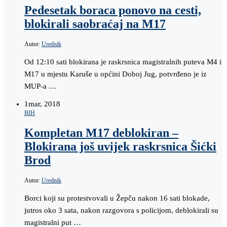
Pedesetak boraca ponovo na cesti,
blokirali saobraćaj na M17
Autor:
Urednik
Od 12:10 sati blokirana je raskrsnica magistralnih puteva M4 i
M17 u mjestu Karuše u općini Doboj Jug, potvrđeno je iz
MUP-a …
1
mar, 2018
BIH
Kompletan M17 deblokiran –
Blokirana još uvijek raskrsnica Šićki
Brod
Autor:
Urednik
Borci koji su protestvovali u Žepču nakon 16 sati blokade,
jutros oko 3 sata, nakon razgovora s policijom, deblokirali su
magistralni put …