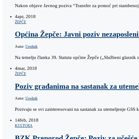
Nakon objave Javnog poziva “Transfer za pomoć pri stambenoj 
4
apr, 2018
ŽEPČE
Općina Žepče: Javni poziv nezaposleni
Autor:
Urednik
Na temelju članka 39. Statuta općine Žepče („Službeni glasnik
4
mar, 2018
ŽEPČE
Poziv građanima na sastanak za uteme
Autor:
Urednik
Pozivaju se svi zainteresovani na sastanak za utemeljenje GSS 
14
feb, 2018
KULTURA
BZK Preporod Žepče: Poziv za učešće 