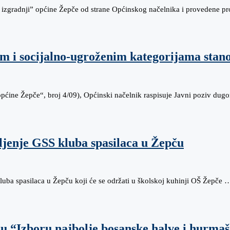
izgradnji” općine Žepče od strane Općinskog načelnika i provedene pr
m i socijalno-ugroženim kategorijama stan
 općine Žepče“, broj 4/09), Općinski načelnik raspisuje Javni poziv d
ljenje GSS kluba spasilaca u Žepču
kluba spasilaca u Žepču koji će se održati u školskoj kuhinji OŠ Žepče 
u “Izboru najbolje bosanske halve i hurmaš