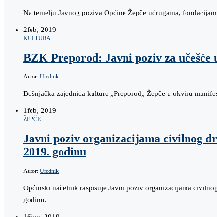
Na temelju Javnog poziva Općine Žepče udrugama, fondacijama i
2
feb, 2019
KULTURA
BZK Preporod: Javni poziv za učešće u
Autor:
Urednik
Bošnjačka zajednica kulture „Preporod„ Žepče u okviru manifest
1
feb, 2019
ŽEPČE
Javni poziv organizacijama civilnog d
2019. godinu
Autor:
Urednik
Općinski načelnik raspisuje Javni poziv organizacijama civilno
godinu.
16
jan, 2019