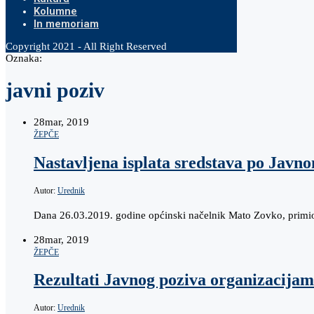
Kolumne
In memoriam
Copyright 2021 - All Right Reserved
Oznaka:
javni poziv
28
mar, 2019
ŽEPČE
Nastavljena isplata sredstava po Javn
Autor:
Urednik
Dana 26.03.2019. godine općinski načelnik Mato Zovko, primio
28
mar, 2019
ŽEPČE
Rezultati Javnog poziva organizacijam
Autor:
Urednik