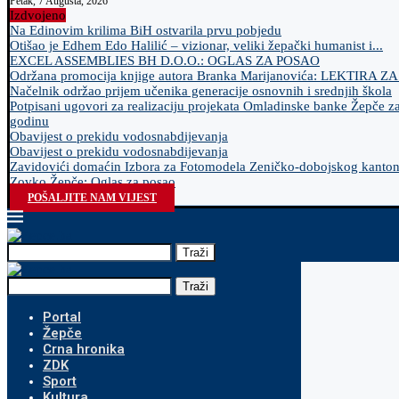
Petak, 7 Augusta, 2026
Izdvojeno
Na Edinovim krilima BiH ostvarila prvu pobjedu
Otišao je Edhem Edo Halilić – vizionar, veliki žepački humanist i...
EXCEL ASSEMBLIES BH D.O.O.: OGLAS ZA POSAO
Održana promocija knjige autora Branka Marijanovića: LEKTIRA Z
Načelnik održao prijem učenika generacije osnovnih i srednjih škola
Potpisani ugovori za realizaciju projekata Omladinske banke Žepče z
godinu
Obavijest o prekidu vodosnabdijevanja
Obavijest o prekidu vodosnabdijevanja
Zavidovići domaćin Izbora za Fotomodela Zeničko-dobojskog kanto
Zovko Žepče: Oglas za posao
POŠALJITE NAM VIJEST
Traži
Traži
Portal
Žepče
Crna hronika
ZDK
Sport
Kultura