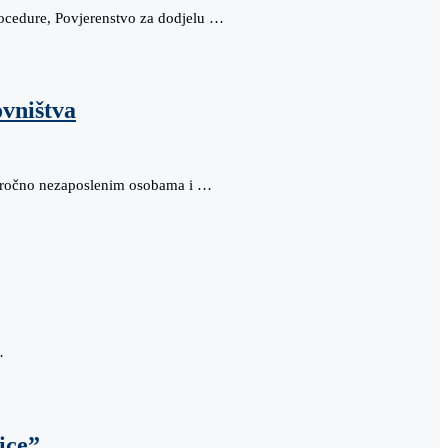
ocedure, Povjerenstvo za dodjelu …
ovništva
ugoročno nezaposlenim osobama i …
…
ice”