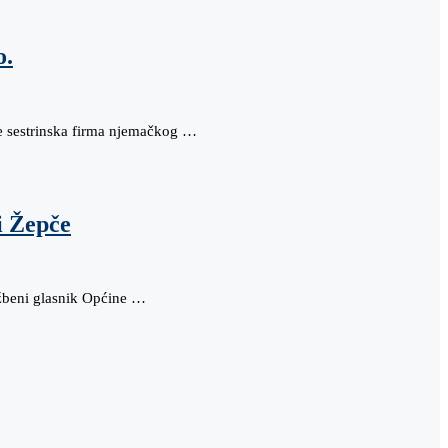
o.
e sestrinska firma njemačkog …
i Žepče
užbeni glasnik Općine …