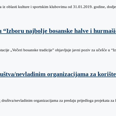
z oblasti kulture i sportskim klubovima od 31.01.2019. godine, dodje
 “Izboru najbolje bosanske halve i hurmaši
acije „Večeri bosanske tradicije” objavljuje javni poziv za učešće u “I
ruštva/nevladinim organizacijama za koriš
g društva/nevladinim organizacijama za predaju prijedloga projekata za